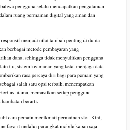
 bahwa pengguna selalu mendapatkan pengalaman
 dalam ruang permainan digital yang aman dan
responsif menjadi nilai tambah penting di dunia
iakan berbagai metode pembayaran yang
rikan dana, sehingga tidak menyulitkan pengguna
ain itu, sistem keamanan yang ketat menjaga data
memberikan rasa percaya diri bagi para pemain yang
ebagai salah satu opsi terbaik, menempatkan
ioritas utama, memastikan setiap pengguna
 hambatan berarti.
hi cara pemain menikmati permainan slot. Kini,
e favorit melalui perangkat mobile kapan saja