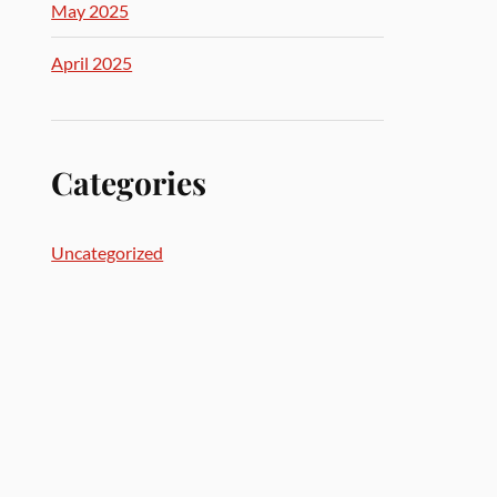
May 2025
April 2025
Categories
Uncategorized