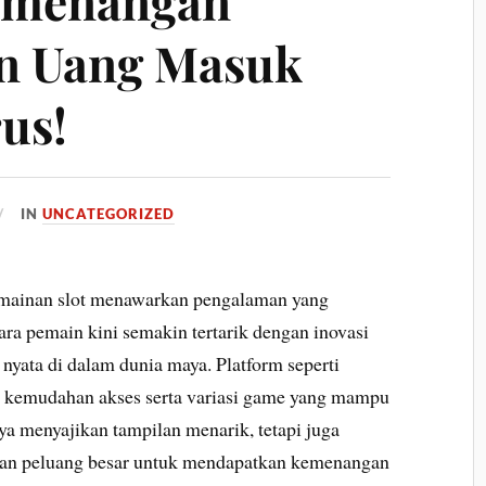
emenangan
an Uang Masuk
us!
IN
UNCATEGORIZED
rmainan slot menawarkan pengalaman yang
ra pemain kini semakin tertarik dengan inovasi
nyata di dalam dunia maya. Platform seperti
a kemudahan akses serta variasi game yang mampu
a menyajikan tampilan menarik, tetapi juga
kan peluang besar untuk mendapatkan kemenangan