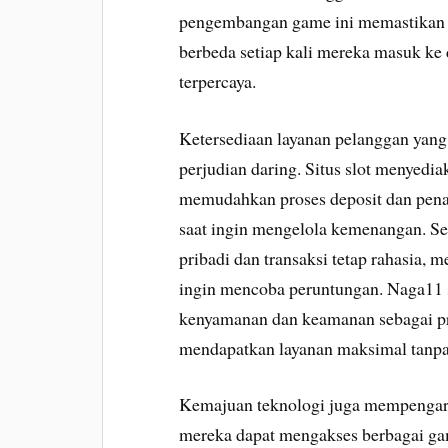
pengembangan game ini memastikan
berbeda setiap kali mereka masuk ke
terpercaya.
Ketersediaan layanan pelanggan yang 
perjudian daring. Situs slot menyed
memudahkan proses deposit dan pena
saat ingin mengelola kemenangan. Sel
pribadi dan transaksi tetap rahasia, 
ingin mencoba peruntungan. Naga11 s
kenyamanan dan keamanan sebagai pr
mendapatkan layanan maksimal tanpa
Kemajuan teknologi juga mempengaru
mereka dapat mengakses berbagai gam