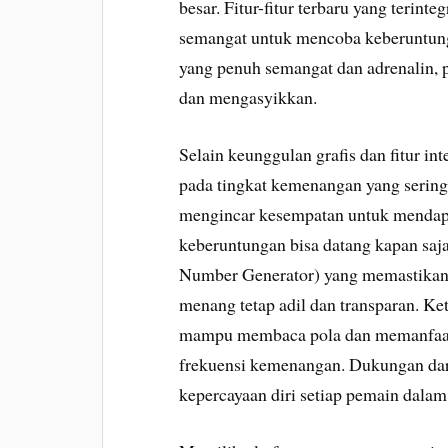
besar. Fitur-fitur terbaru yang teri
semangat untuk mencoba keberuntung
yang penuh semangat dan adrenalin,
dan mengasyikkan.
Selain keunggulan grafis dan fitur int
pada tingkat kemenangan yang sering 
mengincar kesempatan untuk mendapat
keberuntungan bisa datang kapan saj
Number Generator) yang memastikan 
menang tetap adil dan transparan. Ke
mampu membaca pola dan memanfaatk
frekuensi kemenangan. Dukungan dar
kepercayaan diri setiap pemain dala