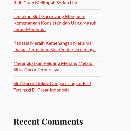
Raih Cuan Melimpah Setiap Hari
Temukan Slot Gacor yang Menjamin
Kemenangan Konsisten dan Uang Masuk
Terus-Menerus!
Rahasia Meraih Kemenangan Maksimal
Dalam Permainan Slot Online Terpercaya
Meningkatkan Peluang Menang Melalui
Situs Gacor Terpercaya
Slot Gacor Online Dengan Tingkat RTP
Tertinggi Di Pasar Indonesia
Recent Comments