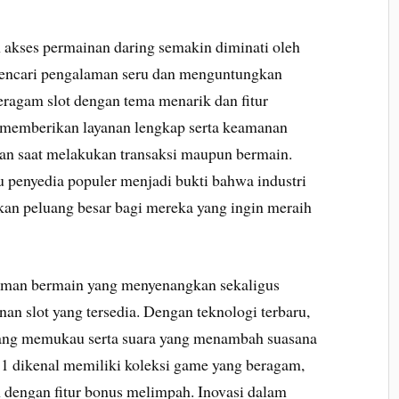
n akses permainan daring semakin diminati oleh
mencari pengalaman seru dan menguntungkan
ragam slot dengan tema menarik dan fitur
pu memberikan layanan lengkap serta keamanan
an saat melakukan transaksi maupun bermain.
u penyedia populer menjadi bukti bahwa industri
kan peluang besar bagi mereka yang ingin meraih
aman bermain yang menyenangkan sekaligus
n slot yang tersedia. Dengan teknologi terbaru,
 yang memukau serta suara yang menambah suasana
1 dikenal memiliki koleksi game yang beragam,
n dengan fitur bonus melimpah. Inovasi dalam