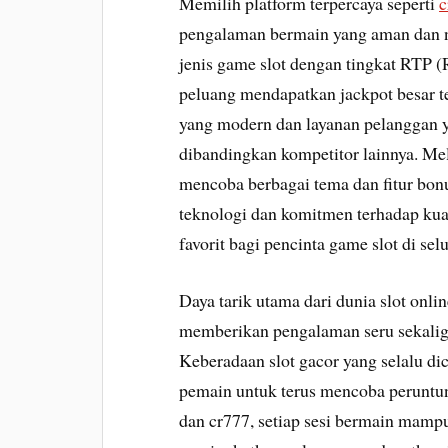
Memilih platform terpercaya seperti
c
pengalaman bermain yang aman dan n
jenis game slot dengan tingkat RTP (R
peluang mendapatkan jackpot besar te
yang modern dan layanan pelanggan y
dibandingkan kompetitor lainnya. Mel
mencoba berbagai tema dan fitur bonu
teknologi dan komitmen terhadap kual
favorit bagi pencinta game slot di sel
Daya tarik utama dari dunia slot on
memberikan pengalaman seru sekalig
Keberadaan slot gacor yang selalu d
pemain untuk terus mencoba peruntun
dan cr777, setiap sesi bermain mamp