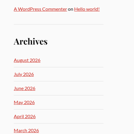
A WordPress Commenter
on
Hello world!
Archives
August 2026
July 2026
June 2026
May 2026
April 2026
March 2026