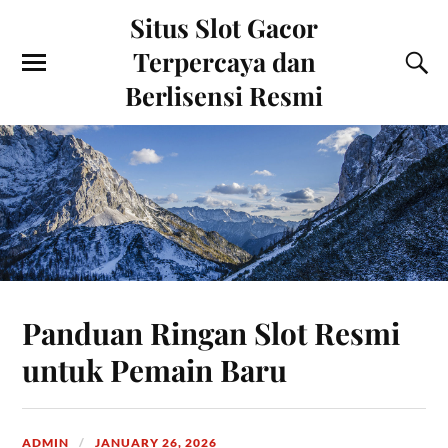
Situs Slot Gacor
Terpercaya dan
Berlisensi Resmi
Panduan Ringan Slot Resmi
untuk Pemain Baru
ADMIN
JANUARY 26, 2026