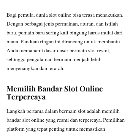
Bagi pemula, dunia slot online bisa terasa menakutkan.
Dengan berbagai jenis permainan, aturan, dan istilah
baru, pemain baru sering kali bingung harus mulai dari
mana. Panduan ringan ini dirancang untuk membantu
Anda memahami dasar-dasar bermain slot resmi,
sehingga pengalaman bermain menjadi lebih
menyenangkan dan terarah.
Memilih Bandar Slot Online
Terpercaya
Langkah pertama dalam bermain slot adalah memilih
bandar slot online yang resmi dan terpercaya. Pemilihan
platform yang tepat penting untuk memastikan