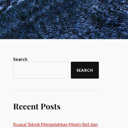
Search
SEARCH
Recent Posts
Kuasai Teknik Mengalahkan Mesin Slot dan