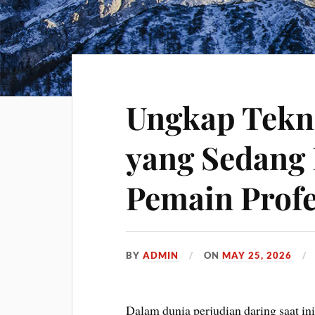
Ungkap Tekni
yang Sedang
Pemain Profe
BY
ADMIN
ON
MAY 25, 2026
Dalam dunia perjudian daring saat in