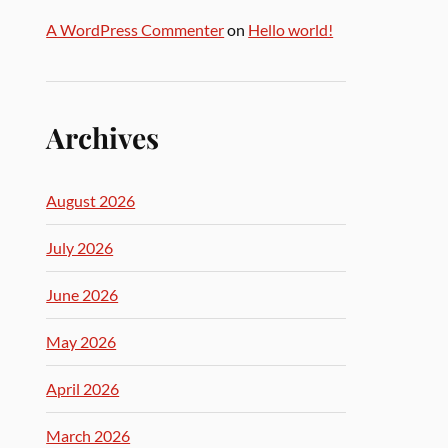
A WordPress Commenter
on
Hello world!
Archives
August 2026
July 2026
June 2026
May 2026
April 2026
March 2026