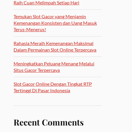
Raih Cuan Melimpah Setiap Hari
Temukan Slot Gacor yang Menjamin
Kemenangan Konsisten dan Uang Masuk
Terus-Menerus!
Rahasia Meraih Kemenangan Maksimal
Dalam Permainan Slot Online Terpercaya
Meningkatkan Peluang Menang Melalui
Situs Gacor Terpercaya
Slot Gacor Online Dengan Tingkat RTP
Tertinggi Di Pasar Indonesia
Recent Comments