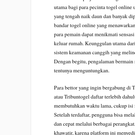
utama bagi para pecinta togel online
yang tengah naik daun dan banyak dip
bandar togel online yang menawarkan
para pemain dapat menikmati sensasi
keluar rumah. Keunggulan utama dari
sistem keamanan canggih yang melindu
Dengan begitu, pengalaman bermain 
tentunya menguntungkan.
Para bettor yang ingin bergabung di 
atau Tribuntogel daftar terlebih dahu
membutuhkan waktu lama, cukup isi fo
Setelah terdaftar, pengguna bisa mel
dan cepat melalui berbagai perangka
khawatir, karena platform ini menyedi