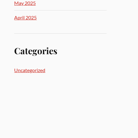
May 2025
April 2025
Categories
Uncategorized