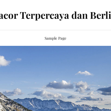
Gacor Terpercaya dan Berl
Sample Page