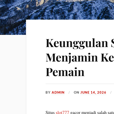
Keunggulan S
Menjamin K
Pemain
BY
ADMIN
ON
JUNE 14, 2026
Situs
slot777
gacor menjadi salah sat