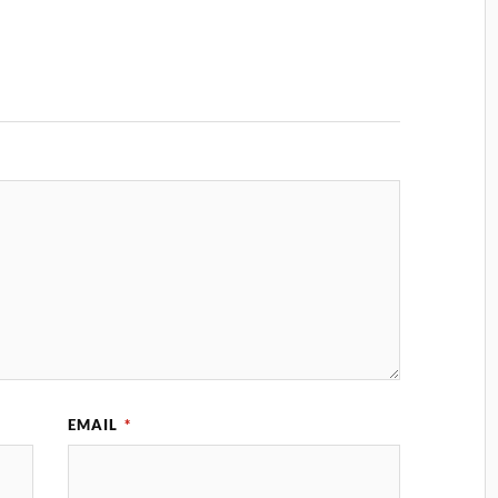
EMAIL
*