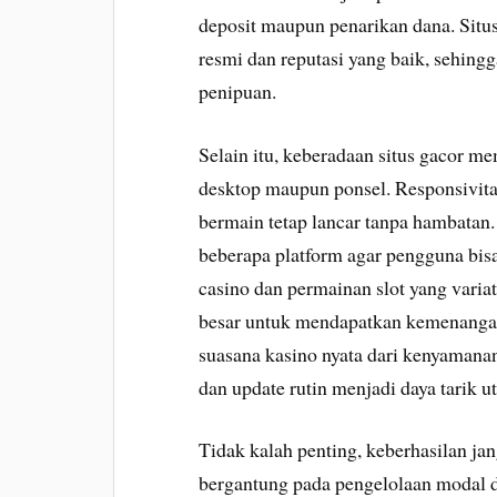
deposit maupun penarikan dana. Situs
resmi dan reputasi yang baik, sehingg
penipuan.
Selain itu, keberadaan situs gacor m
desktop maupun ponsel. Responsivit
bermain tetap lancar tanpa hambatan.
beberapa platform agar pengguna bisa 
casino dan permainan slot yang varia
besar untuk mendapatkan kemenanga
suasana kasino nyata dari kenyamana
dan update rutin menjadi daya tarik u
Tidak kalah penting, keberhasilan ja
bergantung pada pengelolaan modal d