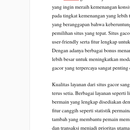
yang ingin meraih kemenangan konsist
pada tingkat kemenangan yang lebih t
yang beranggapan bahwa keberuntunga
pemilihan situs yang tepat. Situs ga
user-friendly serta fitur lengkap u
Dengan adanya berbagai bonus menar
lebih besar untuk meningkatkan moda
gacor yang terpercaya sangat pentin
Kualitas layanan dari situs gacor sa
terus setia. Berbagai layanan seperti 
bermain yang lengkap disediakan dem
fitur canggih seperti statistik permain
tambah yang membantu pemain membua
dan transaksi menjadi prioritas utam