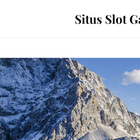
Situs Slot 