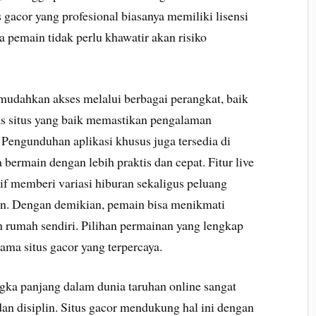
 gacor yang profesional biasanya memiliki lisensi
a pemain tidak perlu khawatir akan risiko
emudahkan akses melalui berbagai perangkat, baik
as situs yang baik memastikan pengalaman
 Pengunduhan aplikasi khusus juga tersedia di
bermain dengan lebih praktis dan cepat. Fitur live
tif memberi variasi hiburan sekaligus peluang
n. Dengan demikian, pemain bisa menikmati
n rumah sendiri. Pilihan permainan yang lengkap
tama situs gacor yang terpercaya.
ngka panjang dalam dunia taruhan online sangat
an disiplin. Situs gacor mendukung hal ini dengan