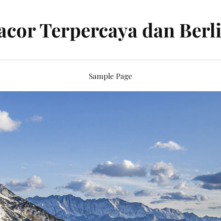
Gacor Terpercaya dan Berl
Sample Page