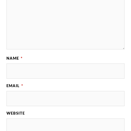
NAME
*
EMAIL
*
WEBSITE