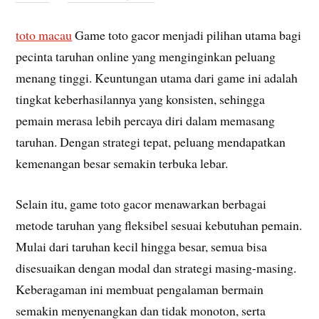
toto macau
Game toto gacor menjadi pilihan utama bagi
pecinta taruhan online yang menginginkan peluang
menang tinggi. Keuntungan utama dari game ini adalah
tingkat keberhasilannya yang konsisten, sehingga
pemain merasa lebih percaya diri dalam memasang
taruhan. Dengan strategi tepat, peluang mendapatkan
kemenangan besar semakin terbuka lebar.
Selain itu, game toto gacor menawarkan berbagai
metode taruhan yang fleksibel sesuai kebutuhan pemain.
Mulai dari taruhan kecil hingga besar, semua bisa
disesuaikan dengan modal dan strategi masing-masing.
Keberagaman ini membuat pengalaman bermain
semakin menyenangkan dan tidak monoton, serta