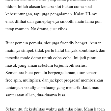
hidup. Inilah alasan kenapa slot bukan cuma soal
keberuntungan, tapi juga pengalaman. Kalau UI-nya
enak dilihat dan gameplay-nya smooth, main lama pun
tetap nyaman. No drama, just vibes.
Buat pemain pemula, slot juga friendly banget. Aturan
mainnya simpel, tidak perlu hafal banyak kombinasi, dan
tersedia mode demo untuk coba-coba. Ini jadi pintu
masuk yang aman sebelum terjun lebih serius.
Sementara buat pemain berpengalaman, fitur seperti
free spin, multiplier, dan jackpot progresif memberikan
tantangan sekaligus peluang yang menarik. Jadi, mau
santai atau all-in, dua-duanya bisa.
Selain itu, fleksibilitas waktu jadi nilai plus. Main kapan