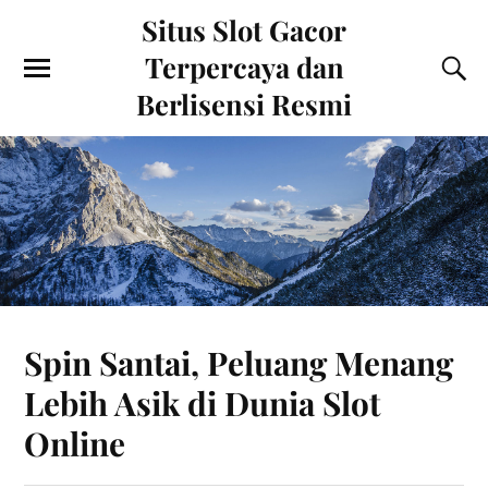
Situs Slot Gacor
Terpercaya dan
Berlisensi Resmi
Spin Santai, Peluang Menang
Lebih Asik di Dunia Slot
Online