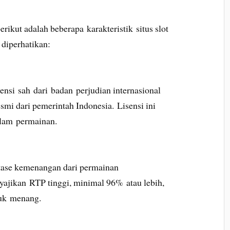
rikut adalah beberapa karakteristik situs slot
 diperhatikan:
sensi sah dari badan perjudian internasional
i dari pemerintah Indonesia. Lisensi ini
lam permainan.
ntase kemenangan dari permainan
ajikan RTP tinggi, minimal 96% atau lebih,
uk menang.