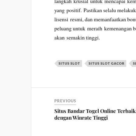
langkah krusial untuk mencapai ke
yang positif. Pastikan selalu melaku
lisensi resmi, dan memanfaatkan bon
peluang untuk meraih kemenangan b
akan semakin tinggi.
SITUS SLOT
SITUS SLOT GACOR
S
PREVIOUS
Situs Bandar Togel Online Terbaik
dengan Winrate Tinggi