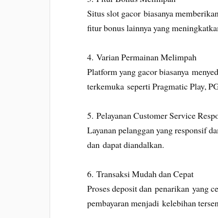
Situs slot gacor biasanya memberikan
fitur bonus lainnya yang meningkatk
4. Varian Permainan Melimpah
Platform yang gacor biasanya menyedi
terkemuka seperti Pragmatic Play, PG
5. Pelayanan Customer Service Respo
Layanan pelanggan yang responsif da
dan dapat diandalkan.
6. Transaksi Mudah dan Cepat
Proses deposit dan penarikan yang c
pembayaran menjadi kelebihan tersen