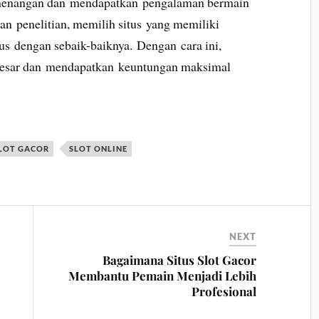
menangan dan mendapatkan pengalaman bermain
kan penelitian, memilih situs yang memiliki
us dengan sebaik-baiknya. Dengan cara ini,
esar dan mendapatkan keuntungan maksimal
LOT GACOR
SLOT ONLINE
NEXT
Bagaimana Situs Slot Gacor
Membantu Pemain Menjadi Lebih
Profesional