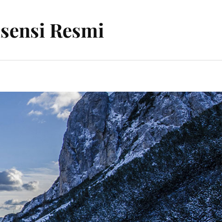
isensi Resmi