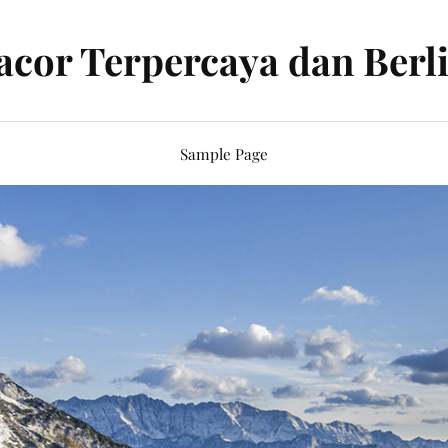
Gacor Terpercaya dan Berl
Sample Page