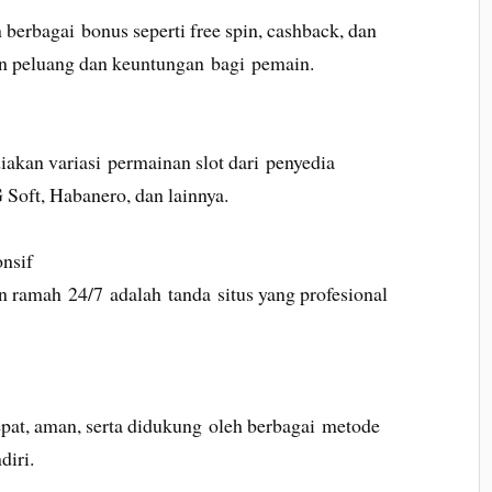
 berbagai bonus seperti free spin, cashback, dan
an peluang dan keuntungan bagi pemain.
akan variasi permainan slot dari penyedia
 Soft, Habanero, dan lainnya.
nsif
n ramah 24/7 adalah tanda situs yang profesional
epat, aman, serta didukung oleh berbagai metode
diri.