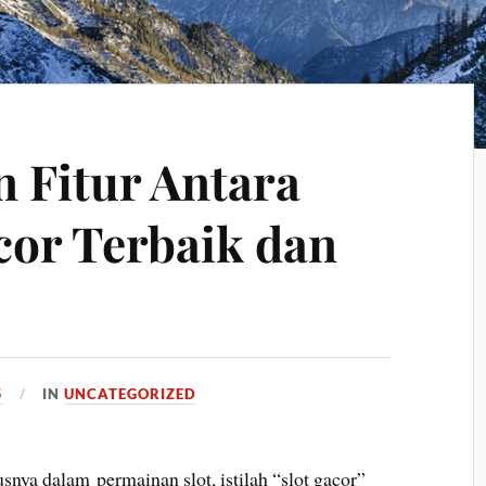
 Fitur Antara
acor Terbaik dan
5
IN
UNCATEGORIZED
nya dalam permainan slot, istilah “slot gacor”