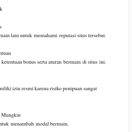
ik
a
main lain untuk memahami reputasi situs tersebut.
ntuan
etentuan bonus serta aturan bermain di situs ini.
miliki izin resmi karena risiko penipuan sangat
k Mungkin
untuk menambah modal bermain.