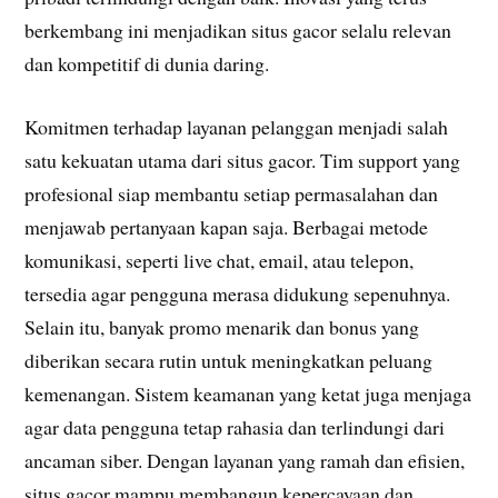
berkembang ini menjadikan situs gacor selalu relevan
dan kompetitif di dunia daring.
Komitmen terhadap layanan pelanggan menjadi salah
satu kekuatan utama dari situs gacor. Tim support yang
profesional siap membantu setiap permasalahan dan
menjawab pertanyaan kapan saja. Berbagai metode
komunikasi, seperti live chat, email, atau telepon,
tersedia agar pengguna merasa didukung sepenuhnya.
Selain itu, banyak promo menarik dan bonus yang
diberikan secara rutin untuk meningkatkan peluang
kemenangan. Sistem keamanan yang ketat juga menjaga
agar data pengguna tetap rahasia dan terlindungi dari
ancaman siber. Dengan layanan yang ramah dan efisien,
situs gacor mampu membangun kepercayaan dan