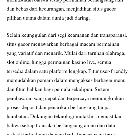
dan bebas dari kecurangan, menjadikan situs gacor
pilihan utama dalam dunia judi daring.
Selain keunggulan dari segi keamanan dan transparansi,
situs gacor menawarkan berbagai macam permainan
yang variatif dan menarik. Mulai dari taruhan olahraga,
slot online, hingga permainan kasino live, semua
tersedia dalam satu platform lengkap. Fitur user-friendly
memudahkan pemain dalam mengakses berbagai menu
dan fitur, bahkan bagi pemula sekalipun. Sistem
pembayaran yang cepat dan terpercaya memungkinkan
proses deposit dan penarikan berlangsung tanpa
hambatan. Dukungan teknologi mutakhir memastikan
bahwa setiap transaksi berlangsung aman dan data
pribadi terlindungi dengan baik. Inovasi yang terus