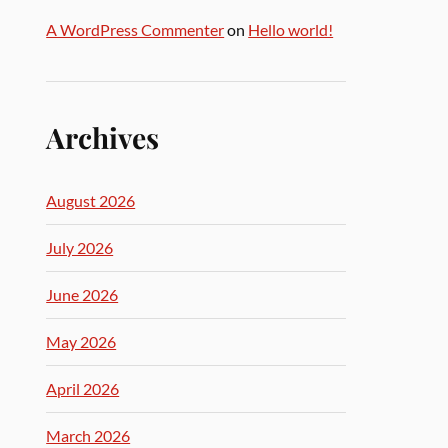
A WordPress Commenter
on
Hello world!
Archives
August 2026
July 2026
June 2026
May 2026
April 2026
March 2026