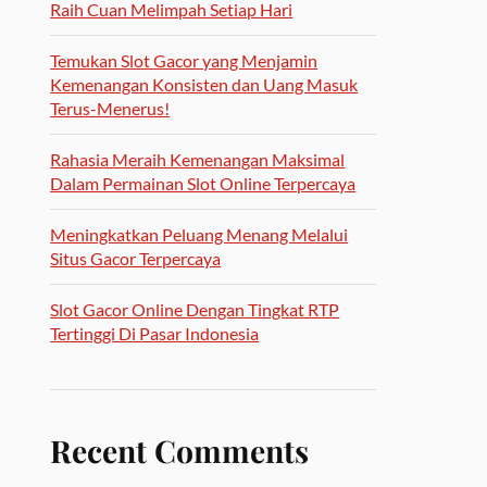
Raih Cuan Melimpah Setiap Hari
Temukan Slot Gacor yang Menjamin
Kemenangan Konsisten dan Uang Masuk
Terus-Menerus!
Rahasia Meraih Kemenangan Maksimal
Dalam Permainan Slot Online Terpercaya
Meningkatkan Peluang Menang Melalui
Situs Gacor Terpercaya
Slot Gacor Online Dengan Tingkat RTP
Tertinggi Di Pasar Indonesia
Recent Comments