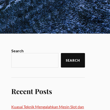
Search
SEARCH
Recent Posts
Kuasai Teknik Mengalahkan Mesin Slot dan