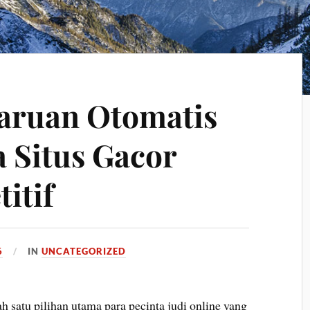
aruan Otomatis
 Situs Gacor
itif
6
IN
UNCATEGORIZED
h satu pilihan utama para pecinta judi online yang