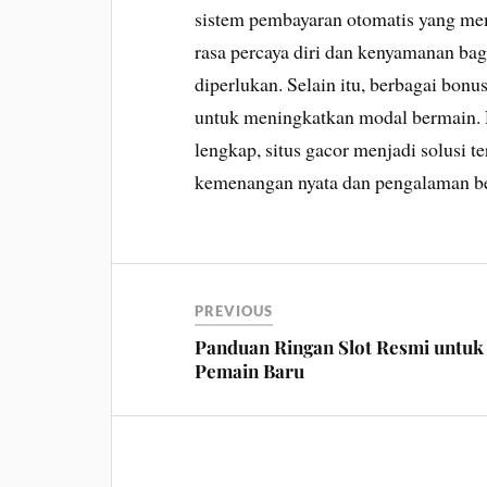
sistem pembayaran otomatis yang mem
rasa percaya diri dan kenyamanan ba
diperlukan. Selain itu, berbagai bonu
untuk meningkatkan modal bermain. 
lengkap, situs gacor menjadi solusi t
kemenangan nyata dan pengalaman b
PREVIOUS
Panduan Ringan Slot Resmi untuk
Pemain Baru