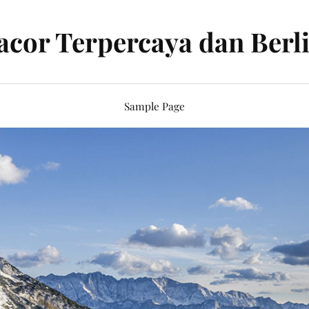
Gacor Terpercaya dan Berl
Sample Page