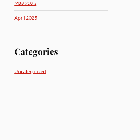
May 2025
April 2025
Categories
Uncategorized