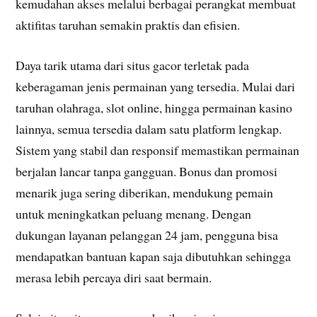
kemudahan akses melalui berbagai perangkat membuat
aktifitas taruhan semakin praktis dan efisien.
Daya tarik utama dari situs gacor terletak pada
keberagaman jenis permainan yang tersedia. Mulai dari
taruhan olahraga, slot online, hingga permainan kasino
lainnya, semua tersedia dalam satu platform lengkap.
Sistem yang stabil dan responsif memastikan permainan
berjalan lancar tanpa gangguan. Bonus dan promosi
menarik juga sering diberikan, mendukung pemain
untuk meningkatkan peluang menang. Dengan
dukungan layanan pelanggan 24 jam, pengguna bisa
mendapatkan bantuan kapan saja dibutuhkan sehingga
merasa lebih percaya diri saat bermain.