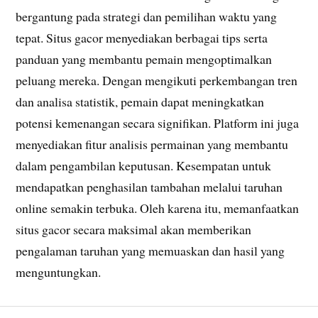
bergantung pada strategi dan pemilihan waktu yang
tepat. Situs gacor menyediakan berbagai tips serta
panduan yang membantu pemain mengoptimalkan
peluang mereka. Dengan mengikuti perkembangan tren
dan analisa statistik, pemain dapat meningkatkan
potensi kemenangan secara signifikan. Platform ini juga
menyediakan fitur analisis permainan yang membantu
dalam pengambilan keputusan. Kesempatan untuk
mendapatkan penghasilan tambahan melalui taruhan
online semakin terbuka. Oleh karena itu, memanfaatkan
situs gacor secara maksimal akan memberikan
pengalaman taruhan yang memuaskan dan hasil yang
menguntungkan.