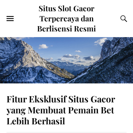
Situs Slot Gacor
Terpercaya dan
Berlisensi Resmi
Fitur Eksklusif Situs Gacor
yang Membuat Pemain Bet
Lebih Berhasil