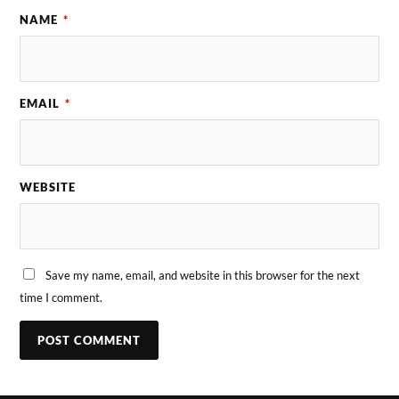
NAME
*
EMAIL
*
WEBSITE
Save my name, email, and website in this browser for the next
time I comment.