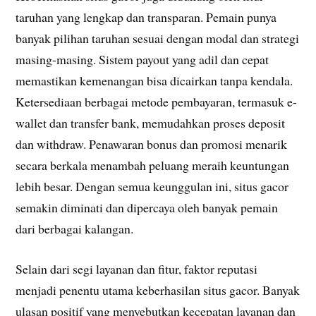
taruhan yang lengkap dan transparan. Pemain punya
banyak pilihan taruhan sesuai dengan modal dan strategi
masing-masing. Sistem payout yang adil dan cepat
memastikan kemenangan bisa dicairkan tanpa kendala.
Ketersediaan berbagai metode pembayaran, termasuk e-
wallet dan transfer bank, memudahkan proses deposit
dan withdraw. Penawaran bonus dan promosi menarik
secara berkala menambah peluang meraih keuntungan
lebih besar. Dengan semua keunggulan ini, situs gacor
semakin diminati dan dipercaya oleh banyak pemain
dari berbagai kalangan.
Selain dari segi layanan dan fitur, faktor reputasi
menjadi penentu utama keberhasilan situs gacor. Banyak
ulasan positif yang menyebutkan kecepatan layanan dan