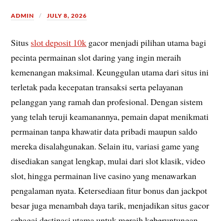
ADMIN
JULY 8, 2026
Situs
slot deposit 10k
gacor menjadi pilihan utama bagi
pecinta permainan slot daring yang ingin meraih
kemenangan maksimal. Keunggulan utama dari situs ini
terletak pada kecepatan transaksi serta pelayanan
pelanggan yang ramah dan profesional. Dengan sistem
yang telah teruji keamanannya, pemain dapat menikmati
permainan tanpa khawatir data pribadi maupun saldo
mereka disalahgunakan. Selain itu, variasi game yang
disediakan sangat lengkap, mulai dari slot klasik, video
slot, hingga permainan live casino yang menawarkan
pengalaman nyata. Ketersediaan fitur bonus dan jackpot
besar juga menambah daya tarik, menjadikan situs gacor
sebagai destinasi utama untuk meraih keberuntungan.