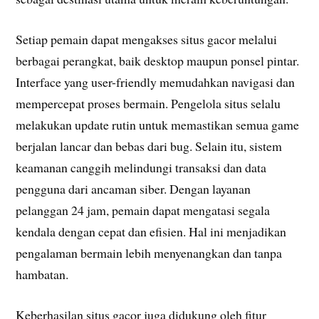
Setiap pemain dapat mengakses situs gacor melalui
berbagai perangkat, baik desktop maupun ponsel pintar.
Interface yang user-friendly memudahkan navigasi dan
mempercepat proses bermain. Pengelola situs selalu
melakukan update rutin untuk memastikan semua game
berjalan lancar dan bebas dari bug. Selain itu, sistem
keamanan canggih melindungi transaksi dan data
pengguna dari ancaman siber. Dengan layanan
pelanggan 24 jam, pemain dapat mengatasi segala
kendala dengan cepat dan efisien. Hal ini menjadikan
pengalaman bermain lebih menyenangkan dan tanpa
hambatan.
Keberhasilan situs gacor juga didukung oleh fitur