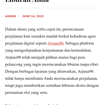
ADMIN
JUNE 16, 2025
Dalam dunia yang serba cepat ini, perencanaan
perjalanan kini semakin mudah berkat kehadiran agen
perjalanan digital seperti
Arjuna96
. Sebagai platform
yang mengedepankan kenyamanan dan kemudahan,
Arjuna96 telah menjadi pilihan utama bagi para
pelancong yang ingin merencanakan liburan tanpa ribet.
Dengan berbagai layanan yang ditawarkan, Arjuna96
tidak hanya membantu Anda merencanakan perjalanan,
tetapi juga memberikan sentuhan hiburan ekstra dengan
permainan slot yang seru.