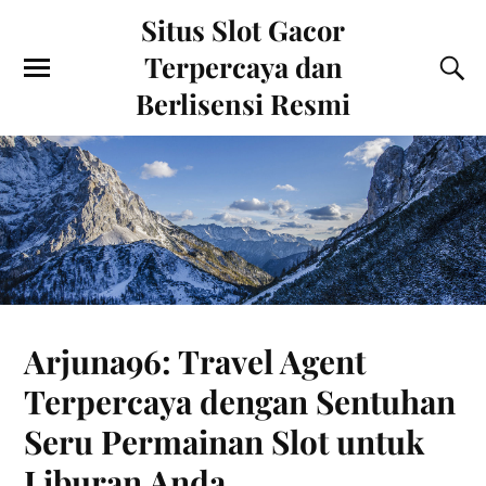
Situs Slot Gacor
Terpercaya dan
Berlisensi Resmi
Arjuna96: Travel Agent
Terpercaya dengan Sentuhan
Seru Permainan Slot untuk
Liburan Anda