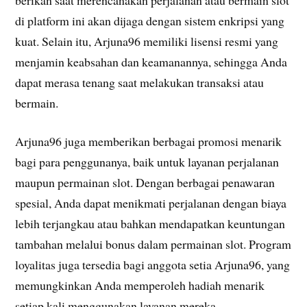
di platform ini akan dijaga dengan sistem enkripsi yang
kuat. Selain itu, Arjuna96 memiliki lisensi resmi yang
menjamin keabsahan dan keamanannya, sehingga Anda
dapat merasa tenang saat melakukan transaksi atau
bermain.
Arjuna96 juga memberikan berbagai promosi menarik
bagi para penggunanya, baik untuk layanan perjalanan
maupun permainan slot. Dengan berbagai penawaran
spesial, Anda dapat menikmati perjalanan dengan biaya
lebih terjangkau atau bahkan mendapatkan keuntungan
tambahan melalui bonus dalam permainan slot. Program
loyalitas juga tersedia bagi anggota setia Arjuna96, yang
memungkinkan Anda memperoleh hadiah menarik
setiap kali menggunakan layanan mereka.