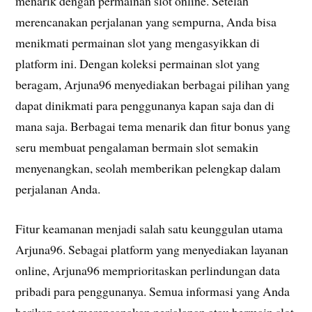
menarik dengan permainan slot online. Setelah
merencanakan perjalanan yang sempurna, Anda bisa
menikmati permainan slot yang mengasyikkan di
platform ini. Dengan koleksi permainan slot yang
beragam, Arjuna96 menyediakan berbagai pilihan yang
dapat dinikmati para penggunanya kapan saja dan di
mana saja. Berbagai tema menarik dan fitur bonus yang
seru membuat pengalaman bermain slot semakin
menyenangkan, seolah memberikan pelengkap dalam
perjalanan Anda.
Fitur keamanan menjadi salah satu keunggulan utama
Arjuna96. Sebagai platform yang menyediakan layanan
online, Arjuna96 memprioritaskan perlindungan data
pribadi para penggunanya. Semua informasi yang Anda
berikan saat merencanakan perjalanan atau bermain slot