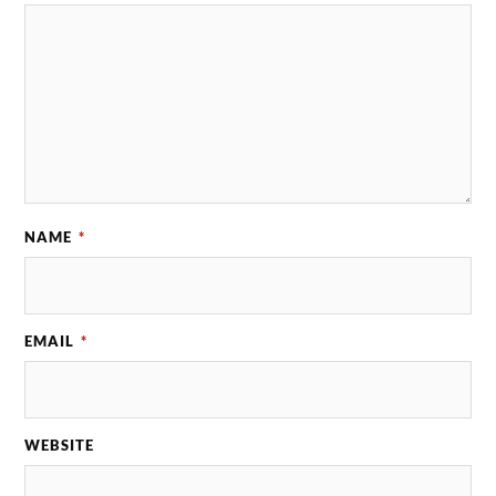
NAME
*
EMAIL
*
WEBSITE