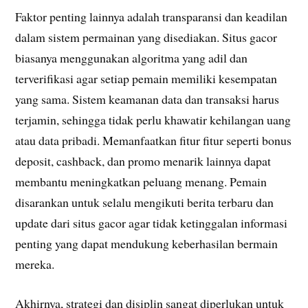
Faktor penting lainnya adalah transparansi dan keadilan
dalam sistem permainan yang disediakan. Situs gacor
biasanya menggunakan algoritma yang adil dan
terverifikasi agar setiap pemain memiliki kesempatan
yang sama. Sistem keamanan data dan transaksi harus
terjamin, sehingga tidak perlu khawatir kehilangan uang
atau data pribadi. Memanfaatkan fitur fitur seperti bonus
deposit, cashback, dan promo menarik lainnya dapat
membantu meningkatkan peluang menang. Pemain
disarankan untuk selalu mengikuti berita terbaru dan
update dari situs gacor agar tidak ketinggalan informasi
penting yang dapat mendukung keberhasilan bermain
mereka.
Akhirnya, strategi dan disiplin sangat diperlukan untuk