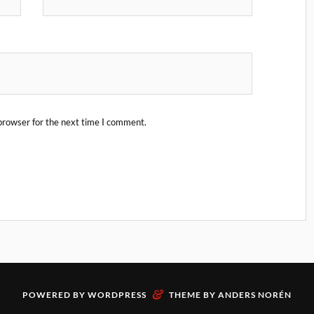
browser for the next time I comment.
&
POWERED BY
WORDPRESS
THEME BY
ANDERS NORÉN