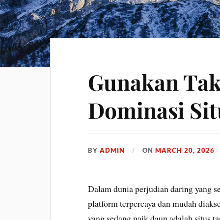
Gunakan Takt
Dominasi Si
BY
ADMIN
ON
MARCH 20, 2026
Dalam dunia perjudian daring yang 
platform terpercaya dan mudah diaks
yang sedang naik daun adalah situs 