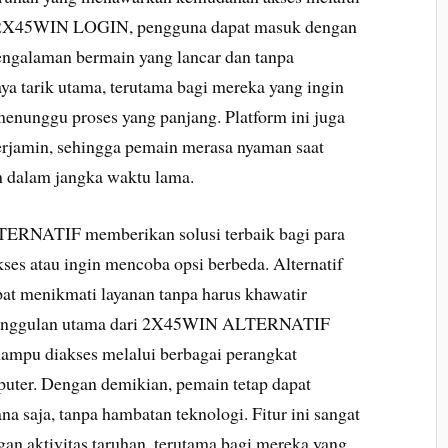
ur 2X45WIN LOGIN, pengguna dapat masuk dengan
engalaman bermain yang lancar dan tanpa
a tarik utama, terutama bagi mereka yang ingin
menunggu proses yang panjang. Platform ini juga
erjamin, sehingga pemain merasa nyaman saat
 dalam jangka waktu lama.
TERNATIF memberikan solusi terbaik bagi para
es atau ingin mencoba opsi berbeda. Alternatif
pat menikmati layanan tanpa harus khawatir
Keunggulan utama dari 2X45WIN ALTERNATIF
mampu diakses melalui berbagai perangkat
puter. Dengan demikian, pemain tetap dapat
a saja, tanpa hambatan teknologi. Fitur ini sangat
n aktivitas taruhan, terutama bagi mereka yang