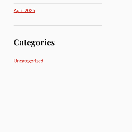
April 2025
Categories
Uncategorized