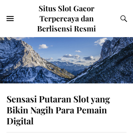
Situs Slot Gacor
Terpercaya dan
Berlisensi Resmi
Sensasi Putaran Slot yang
Bikin Nagih Para Pemain
Digital