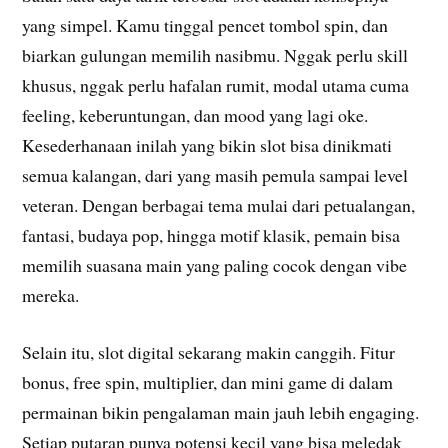
yang simpel. Kamu tinggal pencet tombol spin, dan
biarkan gulungan memilih nasibmu. Nggak perlu skill
khusus, nggak perlu hafalan rumit, modal utama cuma
feeling, keberuntungan, dan mood yang lagi oke.
Kesederhanaan inilah yang bikin slot bisa dinikmati
semua kalangan, dari yang masih pemula sampai level
veteran. Dengan berbagai tema mulai dari petualangan,
fantasi, budaya pop, hingga motif klasik, pemain bisa
memilih suasana main yang paling cocok dengan vibe
mereka.
Selain itu, slot digital sekarang makin canggih. Fitur
bonus, free spin, multiplier, dan mini game di dalam
permainan bikin pengalaman main jauh lebih engaging.
Setiap putaran punya potensi kecil yang bisa meledak