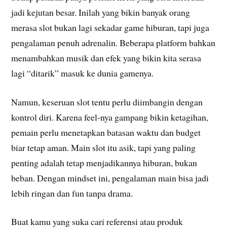
jadi kejutan besar. Inilah yang bikin banyak orang
merasa slot bukan lagi sekadar game hiburan, tapi juga
pengalaman penuh adrenalin. Beberapa platform bahkan
menambahkan musik dan efek yang bikin kita serasa
lagi “ditarik” masuk ke dunia gamenya.
Namun, keseruan slot tentu perlu diimbangin dengan
kontrol diri. Karena feel-nya gampang bikin ketagihan,
pemain perlu menetapkan batasan waktu dan budget
biar tetap aman. Main slot itu asik, tapi yang paling
penting adalah tetap menjadikannya hiburan, bukan
beban. Dengan mindset ini, pengalaman main bisa jadi
lebih ringan dan fun tanpa drama.
Buat kamu yang suka cari referensi atau produk