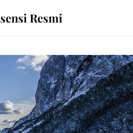
isensi Resmi