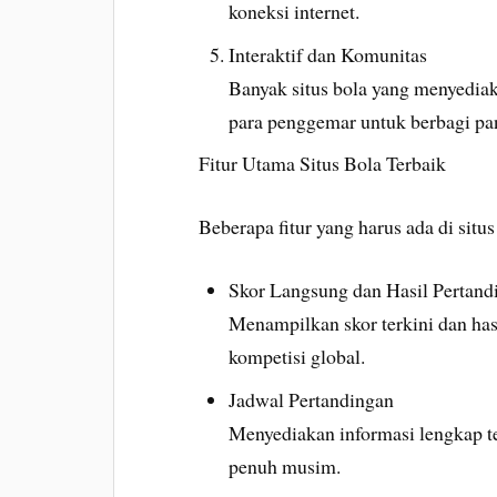
koneksi internet.
Interaktif dan Komunitas
Banyak situs bola yang menyedia
para penggemar untuk berbagi pa
Fitur Utama Situs Bola Terbaik
Beberapa fitur yang harus ada di situs 
Skor Langsung dan Hasil Pertand
Menampilkan skor terkini dan hasi
kompetisi global.
Jadwal Pertandingan
Menyediakan informasi lengkap ten
penuh musim.