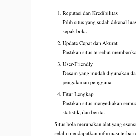
Reputasi dan Kredibilitas
Pilih situs yang sudah dikenal lua
sepak bola.
Update Cepat dan Akurat
Pastikan situs tersebut memberikan
User-Friendly
Desain yang mudah digunakan dan
pengalaman pengguna.
Fitur Lengkap
Pastikan situs menyediakan semua 
statistik, dan berita.
Situs bola merupakan alat yang esens
selalu mendapatkan informasi terbaru