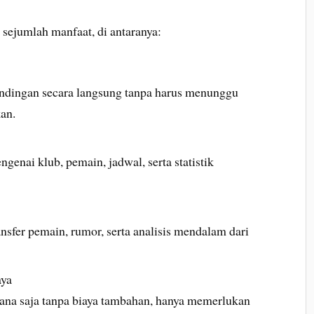
ejumlah manfaat, di antaranya:
andingan secara langsung tanpa harus menunggu
kan.
enai klub, pemain, jadwal, serta statistik
nsfer pemain, rumor, serta analisis mendalam dari
aya
mana saja tanpa biaya tambahan, hanya memerlukan