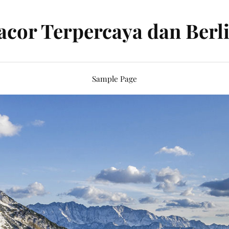
Gacor Terpercaya dan Berl
Sample Page