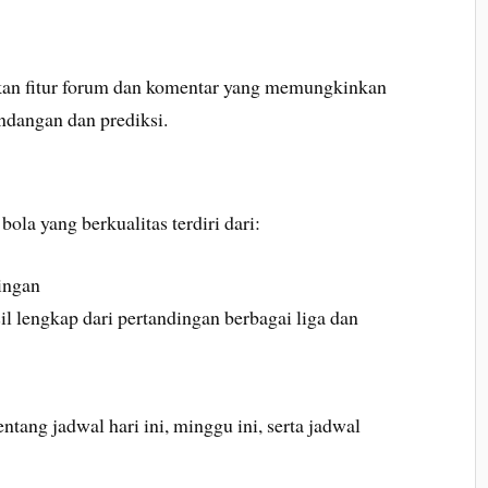
kan fitur forum dan komentar yang memungkinkan
ndangan dan prediksi.
bola yang berkualitas terdiri dari:
ingan
l lengkap dari pertandingan berbagai liga dan
tang jadwal hari ini, minggu ini, serta jadwal