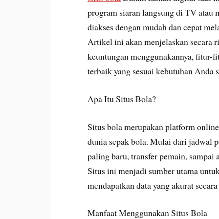
program siaran langsung di TV atau 
diakses dengan mudah dan cepat melal
Artikel ini akan menjelaskan secara r
keuntungan menggunakannya, fitur-fit
terbaik yang sesuai kebutuhan Anda s
Apa Itu Situs Bola?
Situs bola merupakan platform onlin
dunia sepak bola. Mulai dari jadwal pe
paling baru, transfer pemain, sampai a
Situs ini menjadi sumber utama untuk
mendapatkan data yang akurat secara
Manfaat Menggunakan Situs Bola