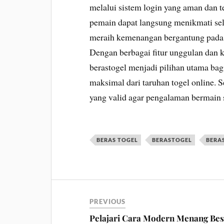
melalui sistem login yang aman dan t
pemain dapat langsung menikmati sel
meraih kemenangan bergantung pada st
Dengan berbagai fitur unggulan dan 
berastogel menjadi pilihan utama ba
maksimal dari taruhan togel online. 
yang valid agar pengalaman bermain
BERAS TOGEL
BERASTOGEL
BERA
PREVIOUS
Pelajari Cara Modern Menang Bes