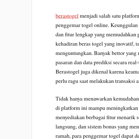
berastogel
menjadi salah satu platfor
penggemar togel online. Keunggulan u
dan fitur lengkap yang memudahkan
kehadiran beras togel yang inovatif
menguntungkan. Banyak bettor yang 
pasaran dan data prediksi secara rea
Berastogel juga dikenal karena keam
perlu ragu saat melakukan transaksi 
Tidak hanya menawarkan kemudahan 
di platform ini mampu meningkatkan ti
menyediakan berbagai fitur menarik se
langsung, dan sistem bonus yang me
ramah, para penggemar togel dapat d