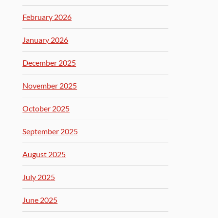
February 2026
January 2026
December 2025
November 2025
October 2025
September 2025
August 2025
July 2025
June 2025