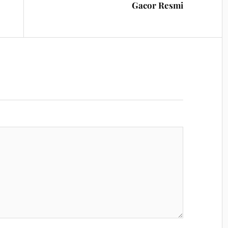
Gacor Resmi