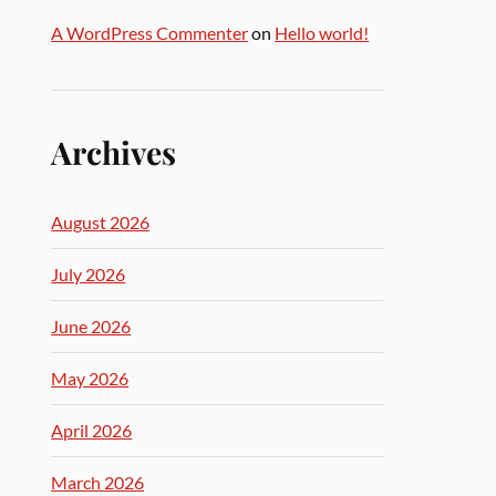
A WordPress Commenter
on
Hello world!
Archives
August 2026
July 2026
June 2026
May 2026
April 2026
March 2026