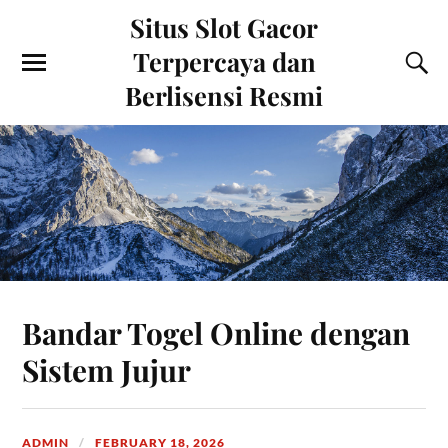
Situs Slot Gacor
Terpercaya dan
Berlisensi Resmi
Bandar Togel Online dengan
Sistem Jujur
ADMIN
FEBRUARY 18, 2026