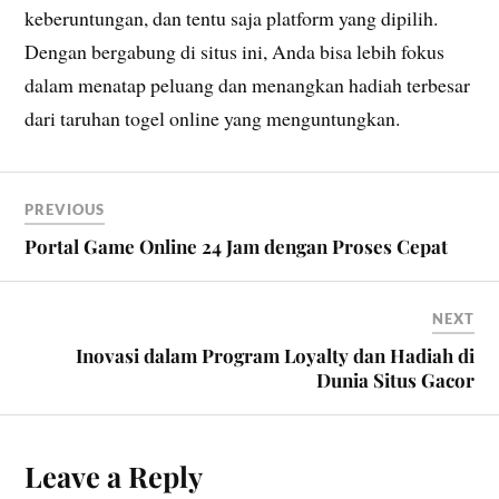
keberuntungan, dan tentu saja platform yang dipilih.
Dengan bergabung di situs ini, Anda bisa lebih fokus
dalam menatap peluang dan menangkan hadiah terbesar
dari taruhan togel online yang menguntungkan.
PREVIOUS
Portal Game Online 24 Jam dengan Proses Cepat
NEXT
Inovasi dalam Program Loyalty dan Hadiah di
Dunia Situs Gacor
Leave a Reply