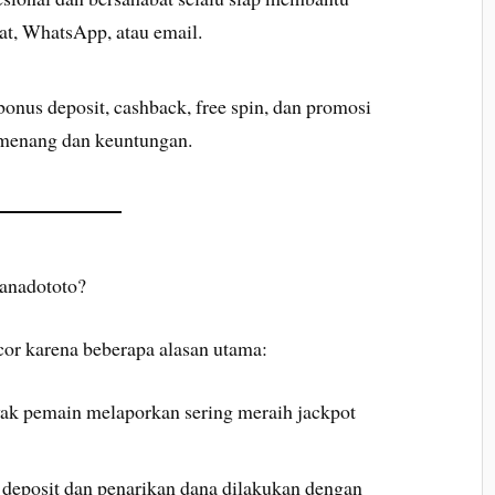
at, WhatsApp, atau email.
onus deposit, cashback, free spin, dan promosi
menang dan keuntungan.
anadototo?
cor karena beberapa alasan utama:
ak pemain melaporkan sering meraih jackpot
 deposit dan penarikan dana dilakukan dengan