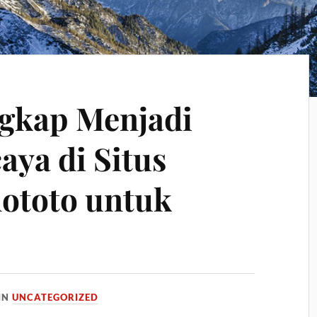
gkap Menjadi
aya di Situs
ototo untuk
IN
UNCATEGORIZED