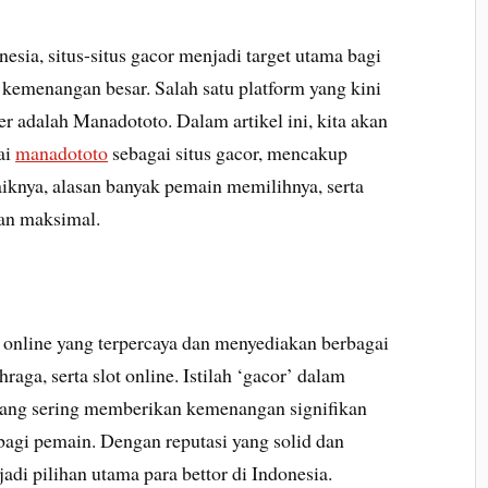
esia, situs-situs gacor menjadi target utama bagi
kemenangan besar. Salah satu platform yang kini
r adalah Manadototo. Dalam artikel ini, kita akan
ai
manadototo
sebagai situs gacor, mencakup
rbaiknya, alasan banyak pemain memilihnya, serta
an maksimal.
online yang terpercaya dan menyediakan berbagai
raga, serta slot online. Istilah ‘gacor’ dalam
 yang sering memberikan kemenangan signifikan
bagi pemain. Dengan reputasi yang solid dan
di pilihan utama para bettor di Indonesia.