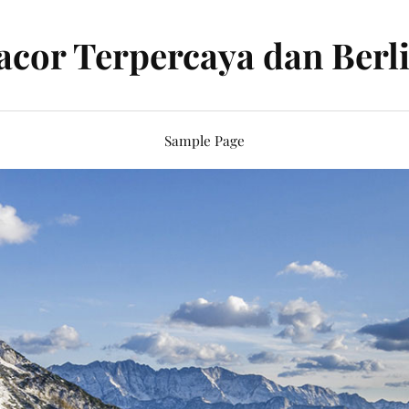
Gacor Terpercaya dan Berl
Sample Page