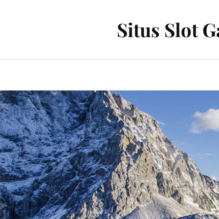
Situs Slot 