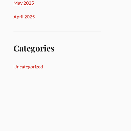
May 2025
April 2025
Categories
Uncategorized