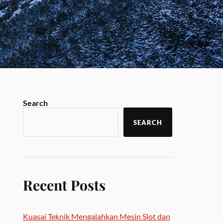
Search
SEARCH
Recent Posts
Kuasai Teknik Mengalahkan Mesin Slot dan