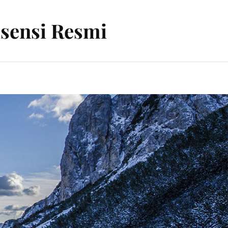
isensi Resmi