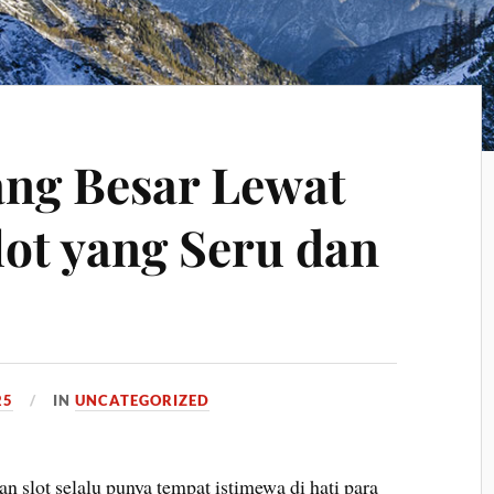
ang Besar Lewat
ot yang Seru dan
25
IN
UNCATEGORIZED
n slot selalu punya tempat istimewa di hati para