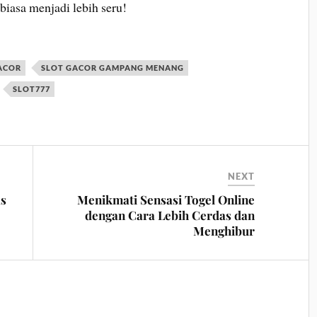
iasa menjadi lebih seru!
ACOR
SLOT GACOR GAMPANG MENANG
SLOT777
NEXT
as
Menikmati Sensasi Togel Online
dengan Cara Lebih Cerdas dan
Menghibur