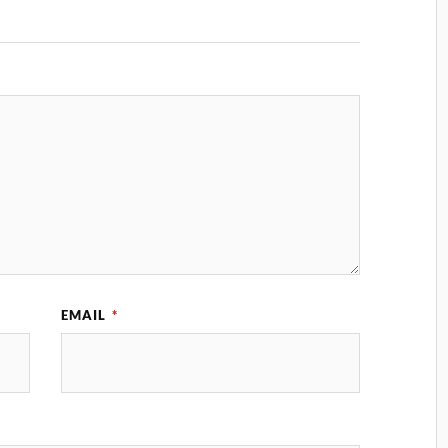
EMAIL
*