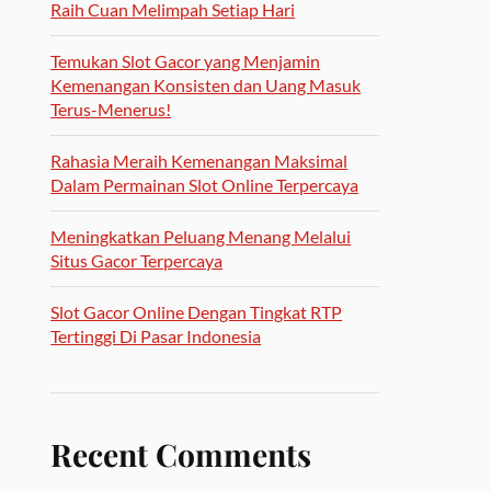
Raih Cuan Melimpah Setiap Hari
Temukan Slot Gacor yang Menjamin
Kemenangan Konsisten dan Uang Masuk
Terus-Menerus!
Rahasia Meraih Kemenangan Maksimal
Dalam Permainan Slot Online Terpercaya
Meningkatkan Peluang Menang Melalui
Situs Gacor Terpercaya
Slot Gacor Online Dengan Tingkat RTP
Tertinggi Di Pasar Indonesia
Recent Comments