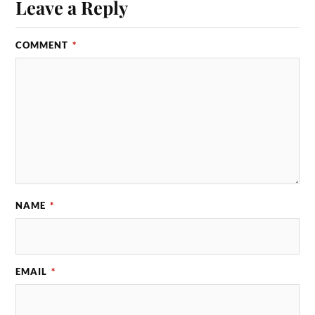
Leave a Reply
COMMENT
*
NAME
*
EMAIL
*