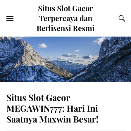
Situs Slot Gacor
Terpercaya dan
Berlisensi Resmi
Situs Slot Gacor
MEGAWIN777: Hari Ini
Saatnya Maxwin Besar!