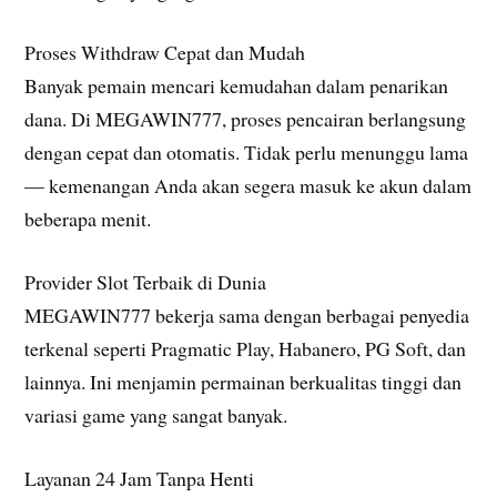
Proses Withdraw Cepat dan Mudah
Banyak pemain mencari kemudahan dalam penarikan
dana. Di MEGAWIN777, proses pencairan berlangsung
dengan cepat dan otomatis. Tidak perlu menunggu lama
— kemenangan Anda akan segera masuk ke akun dalam
beberapa menit.
Provider Slot Terbaik di Dunia
MEGAWIN777 bekerja sama dengan berbagai penyedia
terkenal seperti Pragmatic Play, Habanero, PG Soft, dan
lainnya. Ini menjamin permainan berkualitas tinggi dan
variasi game yang sangat banyak.
Layanan 24 Jam Tanpa Henti