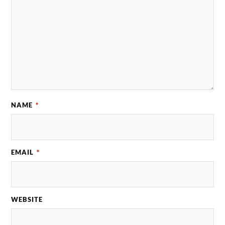
NAME
*
EMAIL
*
WEBSITE