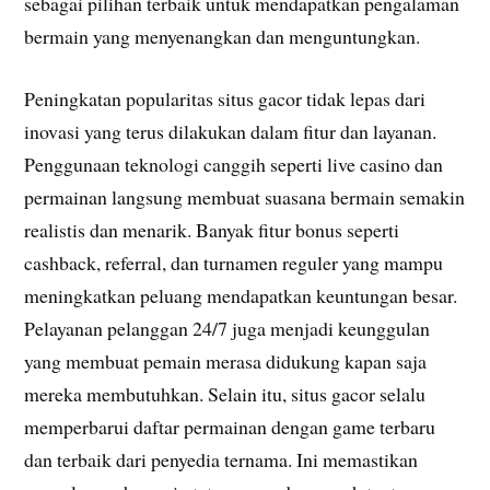
sebagai pilihan terbaik untuk mendapatkan pengalaman
bermain yang menyenangkan dan menguntungkan.
Peningkatan popularitas situs gacor tidak lepas dari
inovasi yang terus dilakukan dalam fitur dan layanan.
Penggunaan teknologi canggih seperti live casino dan
permainan langsung membuat suasana bermain semakin
realistis dan menarik. Banyak fitur bonus seperti
cashback, referral, dan turnamen reguler yang mampu
meningkatkan peluang mendapatkan keuntungan besar.
Pelayanan pelanggan 24/7 juga menjadi keunggulan
yang membuat pemain merasa didukung kapan saja
mereka membutuhkan. Selain itu, situs gacor selalu
memperbarui daftar permainan dengan game terbaru
dan terbaik dari penyedia ternama. Ini memastikan