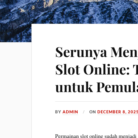
Serunya Menj
Slot Online: 
untuk Pemul
BY
ADMIN
ON
DECEMBER 8, 202
Permainan slot online sudah menjadi s