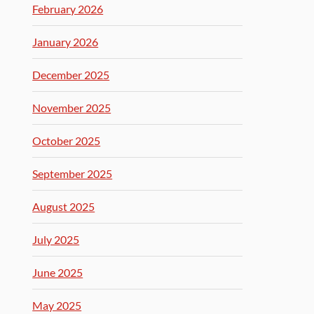
February 2026
January 2026
December 2025
November 2025
October 2025
September 2025
August 2025
July 2025
June 2025
May 2025