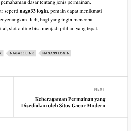
n pemahaman dasar tentang jenis permainan,
naga33 login
ur seperti
, pemain dapat menikmati
menyenangkan. Jadi, bagi yang ingin mencoba
al, slot online bisa menjadi pilihan yang tepat.
R
NAGA33 LINK
NAGA33 LOGIN
NEXT
Keberagaman Permainan yang
Disediakan oleh Situs Gacor Modern