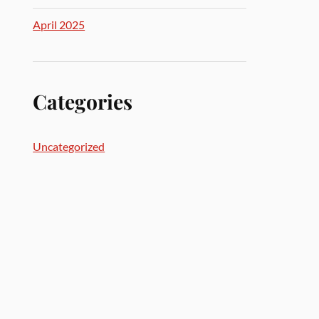
April 2025
Categories
Uncategorized