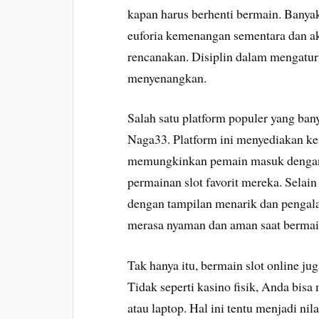
kapan harus berhenti bermain. Banya
euforia kemenangan sementara dan ak
rencanakan. Disiplin dalam mengatur
menyenangkan.
Salah satu platform populer yang ban
Naga33. Platform ini menyediakan ke
memungkinkan pemain masuk dengan 
permainan slot favorit mereka. Selain
dengan tampilan menarik dan pengal
merasa nyaman dan aman saat bermai
Tak hanya itu, bermain slot online ju
Tidak seperti kasino fisik, Anda bis
atau laptop. Hal ini tentu menjadi ni