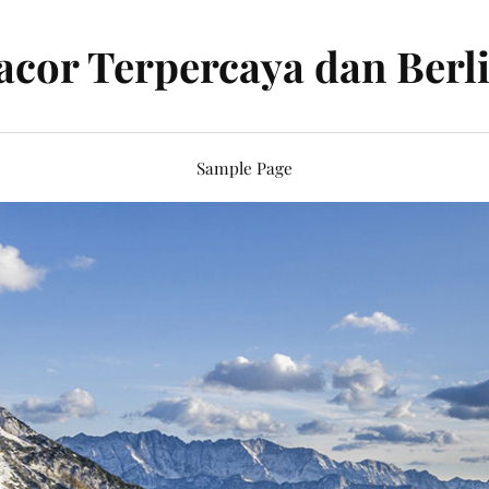
Gacor Terpercaya dan Berl
Sample Page