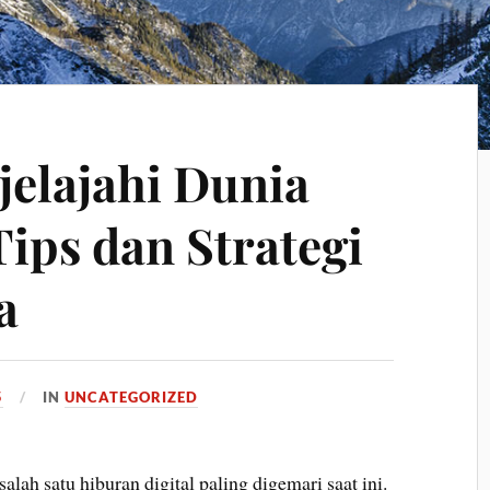
elajahi Dunia
Tips dan Strategi
a
5
IN
UNCATEGORIZED
alah satu hiburan digital paling digemari saat ini.