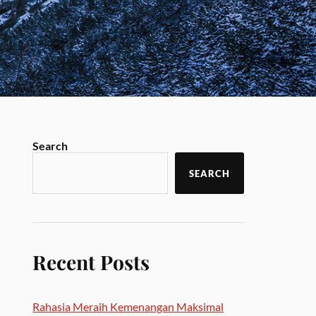
Search
SEARCH
Recent Posts
Rahasia Meraih Kemenangan Maksimal