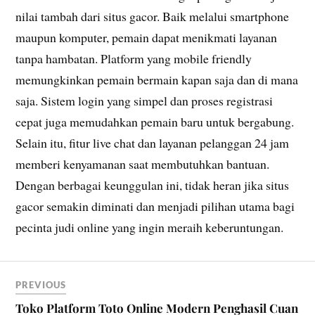
nilai tambah dari situs gacor. Baik melalui smartphone
maupun komputer, pemain dapat menikmati layanan
tanpa hambatan. Platform yang mobile friendly
memungkinkan pemain bermain kapan saja dan di mana
saja. Sistem login yang simpel dan proses registrasi
cepat juga memudahkan pemain baru untuk bergabung.
Selain itu, fitur live chat dan layanan pelanggan 24 jam
memberi kenyamanan saat membutuhkan bantuan.
Dengan berbagai keunggulan ini, tidak heran jika situs
gacor semakin diminati dan menjadi pilihan utama bagi
pecinta judi online yang ingin meraih keberuntungan.
PREVIOUS
Toko Platform Toto Online Modern Penghasil Cuan