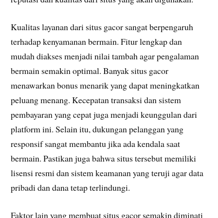
Kualitas layanan dari situs gacor sangat berpengaruh
terhadap kenyamanan bermain. Fitur lengkap dan
mudah diakses menjadi nilai tambah agar pengalaman
bermain semakin optimal. Banyak situs gacor
menawarkan bonus menarik yang dapat meningkatkan
peluang menang. Kecepatan transaksi dan sistem
pembayaran yang cepat juga menjadi keunggulan dari
platform ini. Selain itu, dukungan pelanggan yang
responsif sangat membantu jika ada kendala saat
bermain. Pastikan juga bahwa situs tersebut memiliki
lisensi resmi dan sistem keamanan yang teruji agar data
pribadi dan dana tetap terlindungi.
Faktor lain yang membuat situs gacor semakin diminati