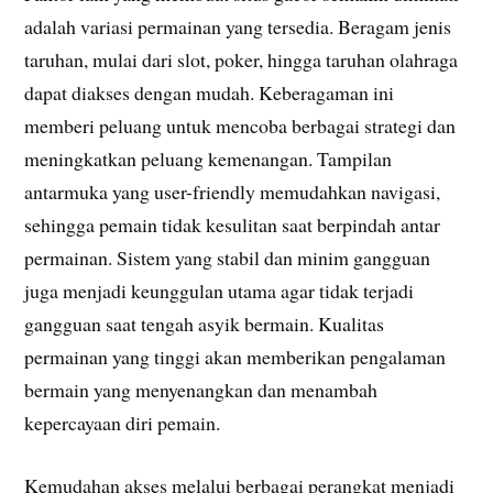
adalah variasi permainan yang tersedia. Beragam jenis
taruhan, mulai dari slot, poker, hingga taruhan olahraga
dapat diakses dengan mudah. Keberagaman ini
memberi peluang untuk mencoba berbagai strategi dan
meningkatkan peluang kemenangan. Tampilan
antarmuka yang user-friendly memudahkan navigasi,
sehingga pemain tidak kesulitan saat berpindah antar
permainan. Sistem yang stabil dan minim gangguan
juga menjadi keunggulan utama agar tidak terjadi
gangguan saat tengah asyik bermain. Kualitas
permainan yang tinggi akan memberikan pengalaman
bermain yang menyenangkan dan menambah
kepercayaan diri pemain.
Kemudahan akses melalui berbagai perangkat menjadi