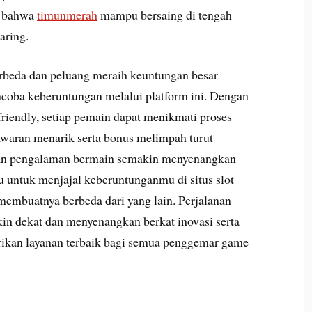
n bahwa
timunmerah
mampu bersaing di tengah
aring.
rbeda dan peluang meraih keuntungan besar
encoba keberuntungan melalui platform ini. Dengan
friendly, setiap pemain dapat menikmati proses
awaran menarik serta bonus melimpah turut
kan pengalaman bermain semakin menyenangkan
u untuk menjajal keberuntunganmu di situs slot
embuatnya berbeda dari yang lain. Perjalanan
n dekat dan menyenangkan berkat inovasi serta
ikan layanan terbaik bagi semua penggemar game