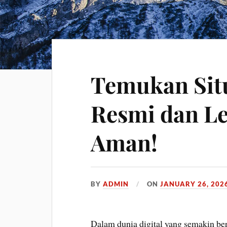
Temukan Situ
Resmi dan Le
Aman!
BY
ADMIN
ON
JANUARY 26, 202
Dalam dunia digital yang semakin be