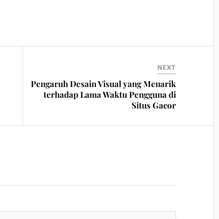
NEXT
Pengaruh Desain Visual yang Menarik
terhadap Lama Waktu Pengguna di
Situs Gacor