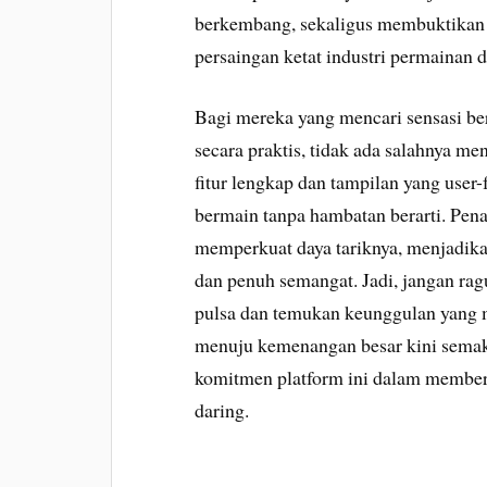
berkembang, sekaligus membuktika
persaingan ketat industri permainan d
Bagi mereka yang mencari sensasi be
secara praktis, tidak ada salahnya m
fitur lengkap dan tampilan yang user-
bermain tanpa hambatan berarti. Pen
memperkuat daya tariknya, menjadi
dan penuh semangat. Jadi, jangan rag
pulsa dan temukan keunggulan yang m
menuju kemenangan besar kini semaki
komitmen platform ini dalam member
daring.