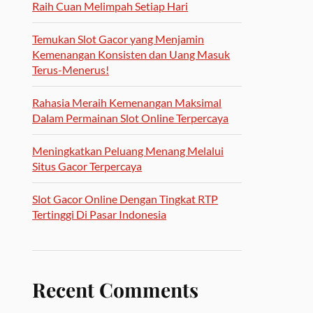
Raih Cuan Melimpah Setiap Hari
Temukan Slot Gacor yang Menjamin
Kemenangan Konsisten dan Uang Masuk
Terus-Menerus!
Rahasia Meraih Kemenangan Maksimal
Dalam Permainan Slot Online Terpercaya
Meningkatkan Peluang Menang Melalui
Situs Gacor Terpercaya
Slot Gacor Online Dengan Tingkat RTP
Tertinggi Di Pasar Indonesia
Recent Comments