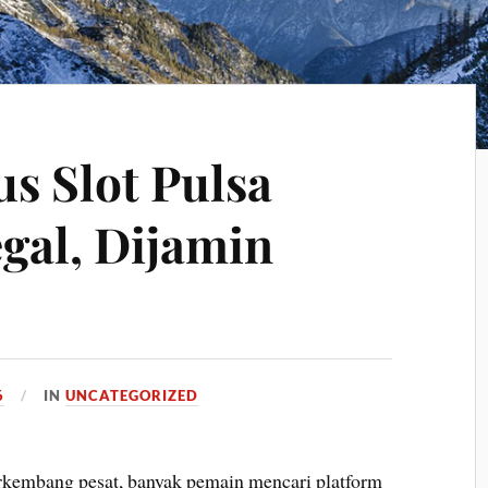
s Slot Pulsa
gal, Dijamin
6
IN
UNCATEGORIZED
rkembang pesat, banyak pemain mencari platform