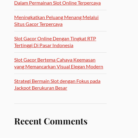
Dalam Permainan Slot Online Terpercaya
Meningkatkan Peluang Menang Melalui
Situs Gacor Terpercaya
Slot Gacor Online Dengan Tingkat RTP
Tertinggi Di Pasar Indonesia
Slot Gacor Bertema Cahaya Keemasan
yang Memancarkan Visual Elegan Modern
Strategi Bermain Slot dengan Fokus pada
Jackpot Berukuran Besar
Recent Comments