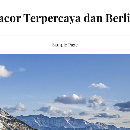
Gacor Terpercaya dan Berl
Sample Page