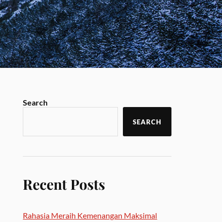
Search
SEARCH
Recent Posts
Rahasia Meraih Kemenangan Maksimal