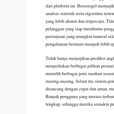
dari platform ini. Berastogel menyaj
analisis statistik serta algoritma ter
yang lebih akurat dan terpercaya. Tid
pelanggan yang siap membantu pengg
pertanyaan yang mungkin muncul sel
pengalaman bermain menjadi lebih n
Tidak hanya menyajikan prediksi ang
menyediakan berbagai pilihan permain
memilih berbagai jenis taruhan sesua
masing-masing. Selain itu, sistem pem
dirancang dengan cepat dan aman, m
Banyak pengguna yang merasa terban
lengkap, sehingga mereka semakin pe