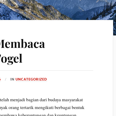
 Membaca
ogel
6
IN
UNCATEGORIZED
elah menjadi bagian dari budaya masyarakat
yak orang tertarik mengikuti berbagai bentuk
t membawa keberuntungan dan keuntungan