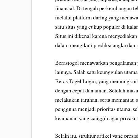
finansial. Di tengah perkembangan t
melalui platform daring yang menawar
satu situs yang cukup populer di kal
Situs ini dikenal karena menyediak
dalam mengikuti prediksi angka dan m
Berastogel menawarkan pengalaman y
lainnya. Salah satu keunggulan utama
Beras Togel Login, yang memungkin
dengan cepat dan aman. Setelah masuk
melakukan taruhan, serta memantau s
pengguna menjadi prioritas utama, seh
keamanan yang canggih agar privasi te
Selain itu, struktur artikel yang pres