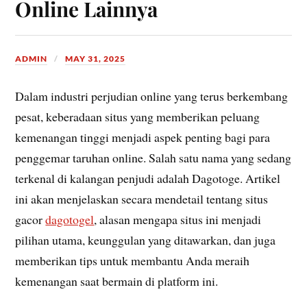
Online Lainnya
ADMIN
MAY 31, 2025
Dalam industri perjudian online yang terus berkembang
pesat, keberadaan situs yang memberikan peluang
kemenangan tinggi menjadi aspek penting bagi para
penggemar taruhan online. Salah satu nama yang sedang
terkenal di kalangan penjudi adalah Dagotoge. Artikel
ini akan menjelaskan secara mendetail tentang situs
gacor
dagotogel
, alasan mengapa situs ini menjadi
pilihan utama, keunggulan yang ditawarkan, dan juga
memberikan tips untuk membantu Anda meraih
kemenangan saat bermain di platform ini.