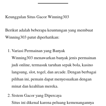
Keunggulan Situs Gacor Winning303
Berikut adalah beberapa keuntungan yang membuat
Winning303 patut diperhatikan:
Variasi Permainan yang Banyak
Winning303 menawarkan banyak jenis permainan
judi online, termasuk taruhan sepak bola, kasino
langsung, slot, togel, dan arcade. Dengan berbagai
pilihan ini, pemain dapat menyesuaikan dengan
minat dan keahlian mereka.
Sistem Gacor yang Dipercaya
Situs ini dikenal karena peluang kemenangannya