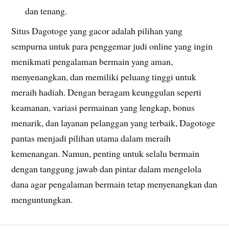
dan tenang.
Situs Dagotoge yang gacor adalah pilihan yang
sempurna untuk para penggemar judi online yang ingin
menikmati pengalaman bermain yang aman,
menyenangkan, dan memiliki peluang tinggi untuk
meraih hadiah. Dengan beragam keunggulan seperti
keamanan, variasi permainan yang lengkap, bonus
menarik, dan layanan pelanggan yang terbaik, Dagotoge
pantas menjadi pilihan utama dalam meraih
kemenangan. Namun, penting untuk selalu bermain
dengan tanggung jawab dan pintar dalam mengelola
dana agar pengalaman bermain tetap menyenangkan dan
menguntungkan.