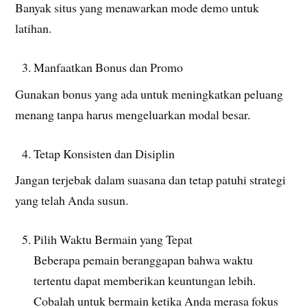
Banyak situs yang menawarkan mode demo untuk
latihan.
Manfaatkan Bonus dan Promo
Gunakan bonus yang ada untuk meningkatkan peluang
menang tanpa harus mengeluarkan modal besar.
Tetap Konsisten dan Disiplin
Jangan terjebak dalam suasana dan tetap patuhi strategi
yang telah Anda susun.
Pilih Waktu Bermain yang Tepat
Beberapa pemain beranggapan bahwa waktu
tertentu dapat memberikan keuntungan lebih.
Cobalah untuk bermain ketika Anda merasa fokus