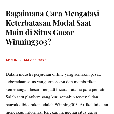
Bagaimana Cara Mengatasi
Keterbatasan Modal Saat
Main di Situs Gacor
Winning303?
ADMIN
MAY 30, 2025
Dalam industri perjudian online yang semakin pesat,
keberadaan situs yang terpercaya dan memberikan
kemenangan besar menjadi incaran utama para pemain.
Salah satu platform yang kini semakin terkenal dan
banyak dibicarakan adalah Winning303. Artikel ini akan
mencakup informasi lengkap mengenai situs gacor