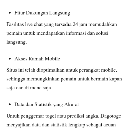
Fitur Dukungan Langsung
Fasilitas live chat yang tersedia 24 jam memudahkan
pemain untuk mendapatkan informasi dan solusi
langsung.
Akses Ramah Mobile
Situs ini telah dioptimalkan untuk perangkat mobile,
sehingga memungkinkan pemain untuk bermain kapan
saja dan di mana saja.
Data dan Statistik yang Akurat
Untuk penggemar togel atau prediksi angka, Dagotoge
menyajikan data dan statistik lengkap sebagai acuan