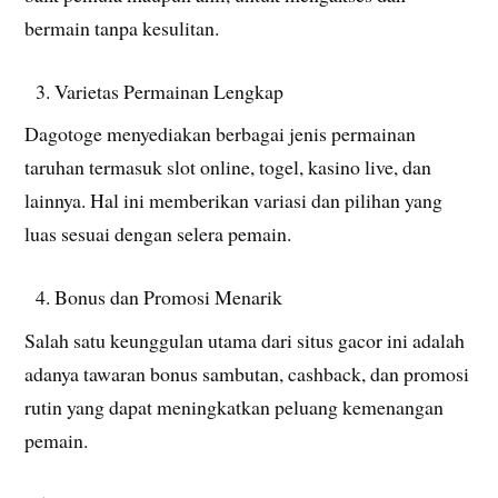
bermain tanpa kesulitan.
Varietas Permainan Lengkap
Dagotoge menyediakan berbagai jenis permainan
taruhan termasuk slot online, togel, kasino live, dan
lainnya. Hal ini memberikan variasi dan pilihan yang
luas sesuai dengan selera pemain.
Bonus dan Promosi Menarik
Salah satu keunggulan utama dari situs gacor ini adalah
adanya tawaran bonus sambutan, cashback, dan promosi
rutin yang dapat meningkatkan peluang kemenangan
pemain.