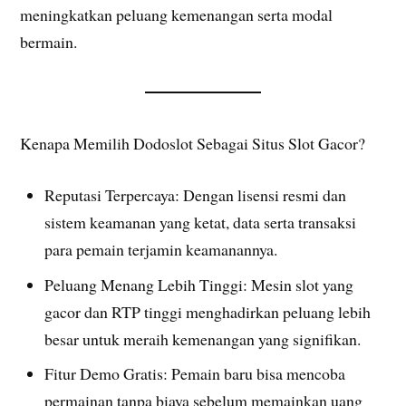
meningkatkan peluang kemenangan serta modal
bermain.
Kenapa Memilih Dodoslot Sebagai Situs Slot Gacor?
Reputasi Terpercaya: Dengan lisensi resmi dan
sistem keamanan yang ketat, data serta transaksi
para pemain terjamin keamanannya.
Peluang Menang Lebih Tinggi: Mesin slot yang
gacor dan RTP tinggi menghadirkan peluang lebih
besar untuk meraih kemenangan yang signifikan.
Fitur Demo Gratis: Pemain baru bisa mencoba
permainan tanpa biaya sebelum memainkan uang