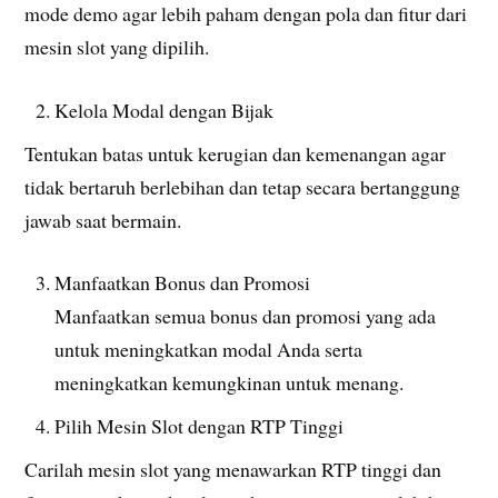
mode demo agar lebih paham dengan pola dan fitur dari
mesin slot yang dipilih.
Kelola Modal dengan Bijak
Tentukan batas untuk kerugian dan kemenangan agar
tidak bertaruh berlebihan dan tetap secara bertanggung
jawab saat bermain.
Manfaatkan Bonus dan Promosi
Manfaatkan semua bonus dan promosi yang ada
untuk meningkatkan modal Anda serta
meningkatkan kemungkinan untuk menang.
Pilih Mesin Slot dengan RTP Tinggi
Carilah mesin slot yang menawarkan RTP tinggi dan