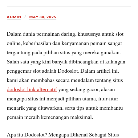
ADMIN
MAY 30, 2025
Dalam dunia permainan daring, khususnya untuk slot
online, keberhasilan dan kenyamanan pemain sangat
tergantung pada pilihan situs yang mereka gunakan.
Salah satu yang kini banyak dibincangkan di kalangan
penggemar slot adalah Dodoslot. Dalam artikel ini,
kami akan membahas secara mendalam tentang situs
dodoslot link alternatif
yang sedang gacor, alasan
mengapa situs ini menjadi pilihan utama, fitur-fitur
menarik yang ditawarkan, serta tips untuk membantu
pemain meraih kemenangan maksimal.
Apa itu Dodoslot? Mengapa Dikenal Sebagai Situs