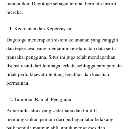
menjadikan Dagotoge sebagai tempat bermain favorit
mereka:
Keamanan dan Kepercayaan
Dagotoge menerapkan sistem keamanan yang canggih
dan tepercaya, yang menjamin keselamatan data serta
transaksi pengguna. Situs ini juga telah mendapatkan
lisensi resmi dari lembaga terkait, sehingga para pemain
tidak perlu khawatir tentang legalitas dan keaslian
permainan.
Tampilan Ramah Pengguna
Antarmuka situs yang sederhana dan intuitif
memungkinkan pemain dari berbagai latar belakang,
baik pemula maupun ahli, untuk mengakses dan