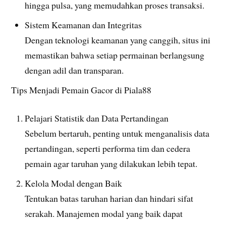
hingga pulsa, yang memudahkan proses transaksi.
Sistem Keamanan dan Integritas
Dengan teknologi keamanan yang canggih, situs ini
memastikan bahwa setiap permainan berlangsung
dengan adil dan transparan.
Tips Menjadi Pemain Gacor di Piala88
Pelajari Statistik dan Data Pertandingan
Sebelum bertaruh, penting untuk menganalisis data
pertandingan, seperti performa tim dan cedera
pemain agar taruhan yang dilakukan lebih tepat.
Kelola Modal dengan Baik
Tentukan batas taruhan harian dan hindari sifat
serakah. Manajemen modal yang baik dapat