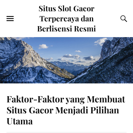
Situs Slot Gacor
Terpercaya dan
Berlisensi Resmi
Faktor-Faktor yang Membuat
Situs Gacor Menjadi Pilihan
Utama