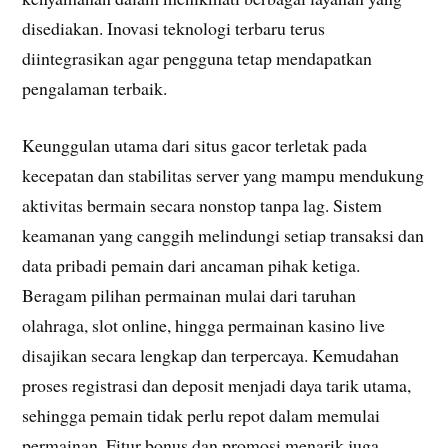
disediakan. Inovasi teknologi terbaru terus
diintegrasikan agar pengguna tetap mendapatkan
pengalaman terbaik.
Keunggulan utama dari situs gacor terletak pada
kecepatan dan stabilitas server yang mampu mendukung
aktivitas bermain secara nonstop tanpa lag. Sistem
keamanan yang canggih melindungi setiap transaksi dan
data pribadi pemain dari ancaman pihak ketiga.
Beragam pilihan permainan mulai dari taruhan
olahraga, slot online, hingga permainan kasino live
disajikan secara lengkap dan terpercaya. Kemudahan
proses registrasi dan deposit menjadi daya tarik utama,
sehingga pemain tidak perlu repot dalam memulai
permainan. Fitur bonus dan promosi menarik juga