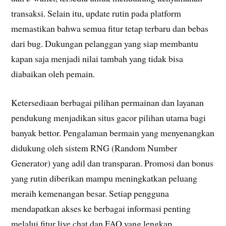
transaksi. Selain itu, update rutin pada platform
memastikan bahwa semua fitur tetap terbaru dan bebas
dari bug. Dukungan pelanggan yang siap membantu
kapan saja menjadi nilai tambah yang tidak bisa
diabaikan oleh pemain.
Ketersediaan berbagai pilihan permainan dan layanan
pendukung menjadikan situs gacor pilihan utama bagi
banyak bettor. Pengalaman bermain yang menyenangkan
didukung oleh sistem RNG (Random Number
Generator) yang adil dan transparan. Promosi dan bonus
yang rutin diberikan mampu meningkatkan peluang
meraih kemenangan besar. Setiap pengguna
mendapatkan akses ke berbagai informasi penting
melalui fitur live chat dan FAQ yang lengkap.