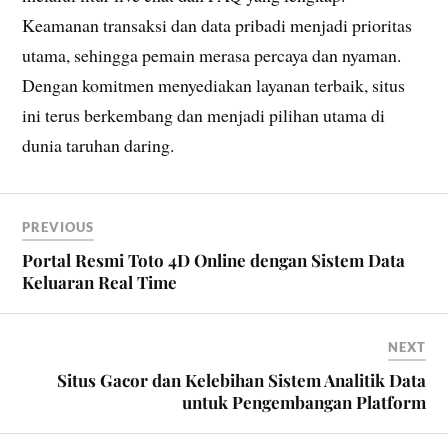
Keamanan transaksi dan data pribadi menjadi prioritas
utama, sehingga pemain merasa percaya dan nyaman.
Dengan komitmen menyediakan layanan terbaik, situs
ini terus berkembang dan menjadi pilihan utama di
dunia taruhan daring.
PREVIOUS
Portal Resmi Toto 4D Online dengan Sistem Data
Keluaran Real Time
NEXT
Situs Gacor dan Kelebihan Sistem Analitik Data
untuk Pengembangan Platform