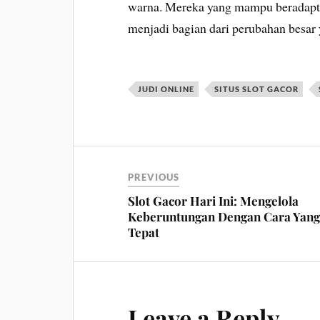
warna. Mereka yang mampu beradaptas
menjadi bagian dari perubahan besar y
JUDI ONLINE
SITUS SLOT GACOR
PREVIOUS
Slot Gacor Hari Ini: Mengelola
Keberuntungan Dengan Cara Yan
Tepat
Leave a Reply