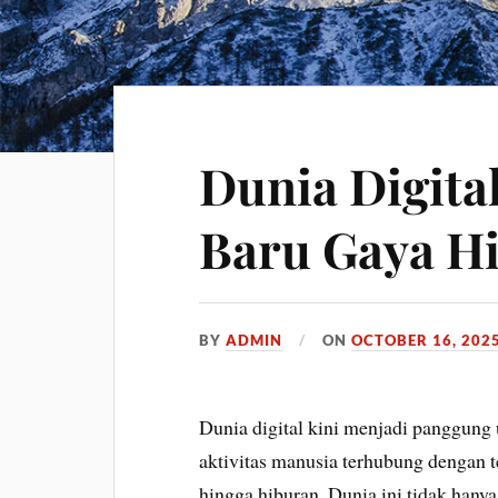
Dunia Digita
Baru Gaya H
BY
ADMIN
ON
OCTOBER 16, 202
Dunia digital kini menjadi panggung
aktivitas manusia terhubung dengan 
hingga hiburan. Dunia ini tidak hany