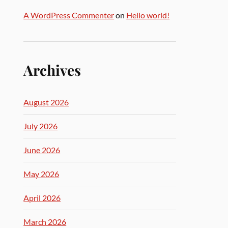
A WordPress Commenter
on
Hello world!
Archives
August 2026
July 2026
June 2026
May 2026
April 2026
March 2026