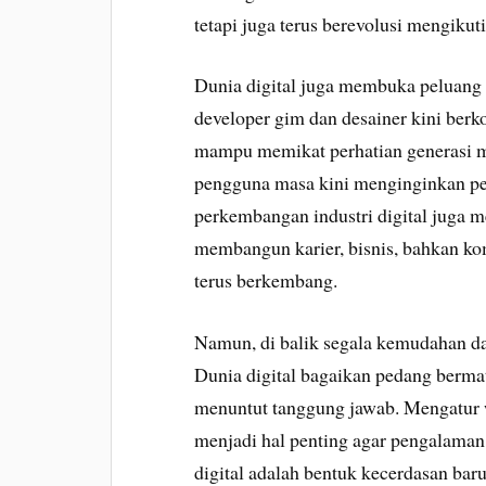
tetapi juga terus berevolusi mengiku
Dunia digital juga membuka peluang b
developer gim dan desainer kini ber
mampu memikat perhatian generasi mu
pengguna masa kini menginginkan pe
perkembangan industri digital juga 
membangun karier, bisnis, bahkan kom
terus berkembang.
Namun, di balik segala kemudahan dan
Dunia digital bagaikan pedang berm
menuntut tanggung jawab. Mengatur w
menjadi hal penting agar pengalaman
digital adalah bentuk kecerdasan baru