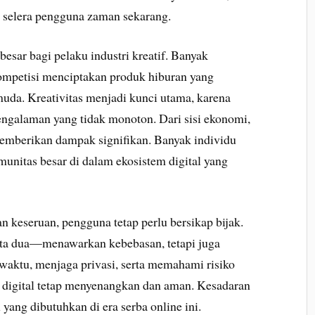
ti selera pengguna zaman sekarang.
esar bagi pelaku industri kreatif. Banyak
kompetisi menciptakan produk hiburan yang
da. Kreativitas menjadi kunci utama, karena
ngalaman yang tidak monoton. Dari sisi ekonomi,
memberikan dampak signifikan. Banyak individu
unitas besar di dalam ekosistem digital yang
 keseruan, pengguna tetap perlu bersikap bijak.
ata dua—menawarkan kebebasan, tetapi juga
aktu, menjaga privasi, serta memahami risiko
 digital tetap menyenangkan dan aman. Kesadaran
 yang dibutuhkan di era serba online ini.