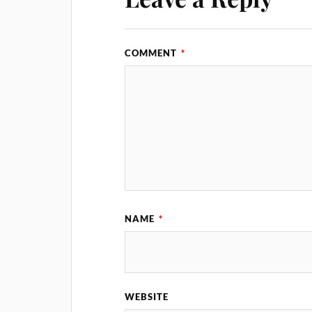
COMMENT
*
NAME
*
WEBSITE