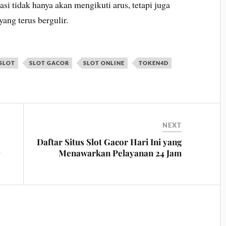
i tidak hanya akan mengikuti arus, tetapi juga
ang terus bergulir.
SLOT
SLOT GACOR
SLOT ONLINE
TOKEN4D
NEXT
Daftar Situs Slot Gacor Hari Ini yang
g
Menawarkan Pelayanan 24 Jam