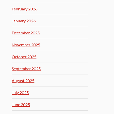
February 2026
January 2026
December 2025
November 2025
October 2025
September 2025
August 2025
July 2025
June 2025