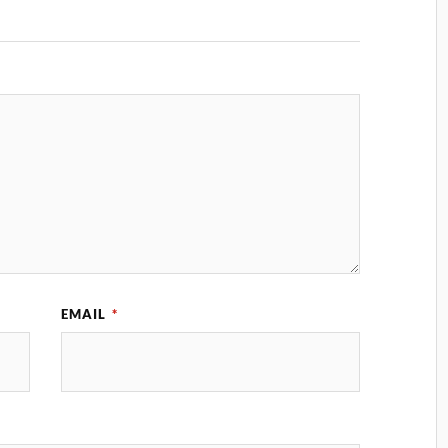
EMAIL
*