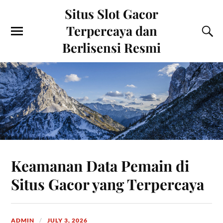
Situs Slot Gacor
Terpercaya dan
Berlisensi Resmi
Keamanan Data Pemain di
Situs Gacor yang Terpercaya
ADMIN
JULY 3, 2026