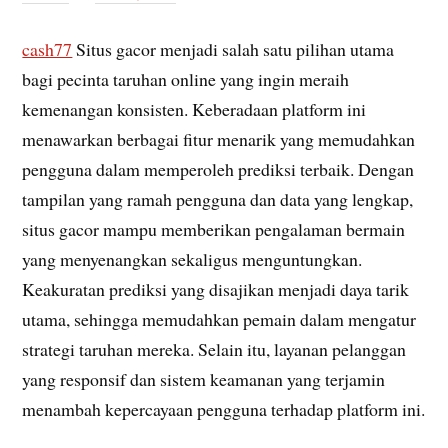
cash77
Situs gacor menjadi salah satu pilihan utama
bagi pecinta taruhan online yang ingin meraih
kemenangan konsisten. Keberadaan platform ini
menawarkan berbagai fitur menarik yang memudahkan
pengguna dalam memperoleh prediksi terbaik. Dengan
tampilan yang ramah pengguna dan data yang lengkap,
situs gacor mampu memberikan pengalaman bermain
yang menyenangkan sekaligus menguntungkan.
Keakuratan prediksi yang disajikan menjadi daya tarik
utama, sehingga memudahkan pemain dalam mengatur
strategi taruhan mereka. Selain itu, layanan pelanggan
yang responsif dan sistem keamanan yang terjamin
menambah kepercayaan pengguna terhadap platform ini.