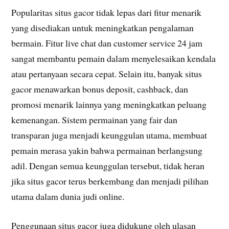
Popularitas situs gacor tidak lepas dari fitur menarik
yang disediakan untuk meningkatkan pengalaman
bermain. Fitur live chat dan customer service 24 jam
sangat membantu pemain dalam menyelesaikan kendala
atau pertanyaan secara cepat. Selain itu, banyak situs
gacor menawarkan bonus deposit, cashback, dan
promosi menarik lainnya yang meningkatkan peluang
kemenangan. Sistem permainan yang fair dan
transparan juga menjadi keunggulan utama, membuat
pemain merasa yakin bahwa permainan berlangsung
adil. Dengan semua keunggulan tersebut, tidak heran
jika situs gacor terus berkembang dan menjadi pilihan
utama dalam dunia judi online.
Penggunaan situs gacor juga didukung oleh ulasan