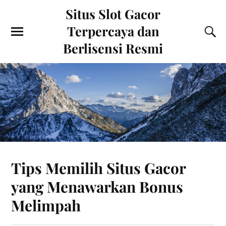
Situs Slot Gacor
Terpercaya dan
Berlisensi Resmi
Tips Memilih Situs Gacor
yang Menawarkan Bonus
Melimpah