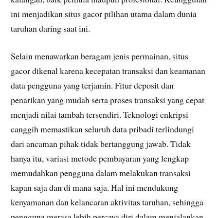
ini menjadikan situs gacor pilihan utama dalam dunia
taruhan daring saat ini.
Selain menawarkan beragam jenis permainan, situs
gacor dikenal karena kecepatan transaksi dan keamanan
data pengguna yang terjamin. Fitur deposit dan
penarikan yang mudah serta proses transaksi yang cepat
menjadi nilai tambah tersendiri. Teknologi enkripsi
canggih memastikan seluruh data pribadi terlindungi
dari ancaman pihak tidak bertanggung jawab. Tidak
hanya itu, variasi metode pembayaran yang lengkap
memudahkan pengguna dalam melakukan transaksi
kapan saja dan di mana saja. Hal ini mendukung
kenyamanan dan kelancaran aktivitas taruhan, sehingga
pengguna merasa lebih percaya diri dalam menjalankan