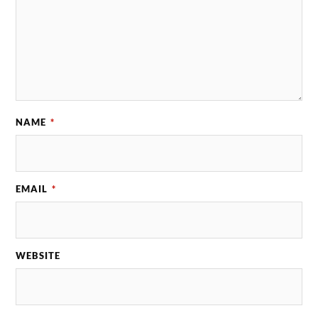
NAME
*
EMAIL
*
WEBSITE