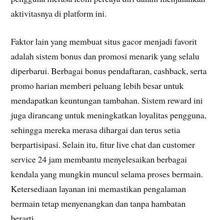
aktivitasnya di platform ini.
Faktor lain yang membuat situs gacor menjadi favorit
adalah sistem bonus dan promosi menarik yang selalu
diperbarui. Berbagai bonus pendaftaran, cashback, serta
promo harian memberi peluang lebih besar untuk
mendapatkan keuntungan tambahan. Sistem reward ini
juga dirancang untuk meningkatkan loyalitas pengguna,
sehingga mereka merasa dihargai dan terus setia
berpartisipasi. Selain itu, fitur live chat dan customer
service 24 jam membantu menyelesaikan berbagai
kendala yang mungkin muncul selama proses bermain.
Ketersediaan layanan ini memastikan pengalaman
bermain tetap menyenangkan dan tanpa hambatan
berarti.