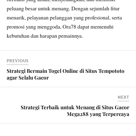
peluang besar untuk menang. Dengan sejumlah fitur
menarik, pelayanan pelanggan yang profesional, serta
promosi yang menggoda, Ora78 dapat memenuhi
kebutuhan dan harapan pemainnya.
PREVIOUS
Strategi Bermain Togel Online di Situs Tempototo
agar Selalu Gacor
NEXT
Strategi Terbaik untuk Menang di Situs Gacor
Mega288 yang Terpercaya