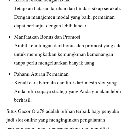
Tetapkan batasan taruhan dan hindari sikap serakah.
Dengan manajemen modal yang baik, permainan
dapat berlanjut dengan lebih lancar.
Manfaatkan Bonus dan Promosi
Ambil keuntungan dari bonus dan promosi yang ada
untuk meningkatkan kemungkinan kemenangan
tanpa perlu mengeluarkan banyak uang.
Pahami Aturan Permainan
Kenali cara bermain dan fitur dari mesin slot yang
Anda pilih supaya strategi yang Anda gunakan lebih
berhasil.
Situs Gacor Ora78 adalah pilihan terbaik bagi penyuka
judi slot online yang menginginkan pengalaman
bermain yang aman, menyenangkan, dan memiliki