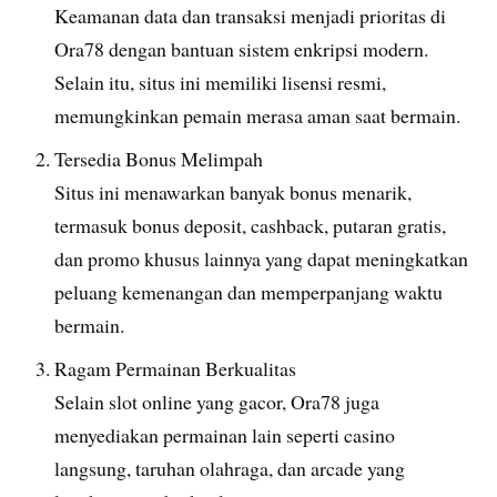
Keamanan data dan transaksi menjadi prioritas di
Ora78 dengan bantuan sistem enkripsi modern.
Selain itu, situs ini memiliki lisensi resmi,
memungkinkan pemain merasa aman saat bermain.
Tersedia Bonus Melimpah
Situs ini menawarkan banyak bonus menarik,
termasuk bonus deposit, cashback, putaran gratis,
dan promo khusus lainnya yang dapat meningkatkan
peluang kemenangan dan memperpanjang waktu
bermain.
Ragam Permainan Berkualitas
Selain slot online yang gacor, Ora78 juga
menyediakan permainan lain seperti casino
langsung, taruhan olahraga, dan arcade yang