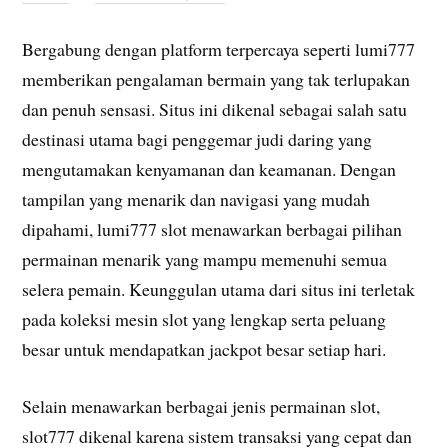
Bergabung dengan platform terpercaya seperti lumi777
memberikan pengalaman bermain yang tak terlupakan
dan penuh sensasi. Situs ini dikenal sebagai salah satu
destinasi utama bagi penggemar judi daring yang
mengutamakan kenyamanan dan keamanan. Dengan
tampilan yang menarik dan navigasi yang mudah
dipahami, lumi777 slot menawarkan berbagai pilihan
permainan menarik yang mampu memenuhi semua
selera pemain. Keunggulan utama dari situs ini terletak
pada koleksi mesin slot yang lengkap serta peluang
besar untuk mendapatkan jackpot besar setiap hari.
Selain menawarkan berbagai jenis permainan slot,
slot777 dikenal karena sistem transaksi yang cepat dan