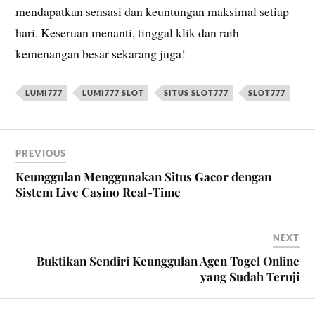
mendapatkan sensasi dan keuntungan maksimal setiap
hari. Keseruan menanti, tinggal klik dan raih
kemenangan besar sekarang juga!
LUMI777
LUMI777 SLOT
SITUS SLOT777
SLOT777
PREVIOUS
Keunggulan Menggunakan Situs Gacor dengan
Sistem Live Casino Real-Time
NEXT
Buktikan Sendiri Keunggulan Agen Togel Online
yang Sudah Teruji