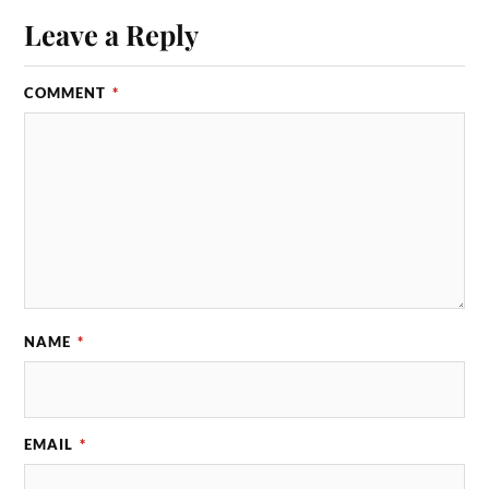
Leave a Reply
COMMENT
*
NAME
*
EMAIL
*