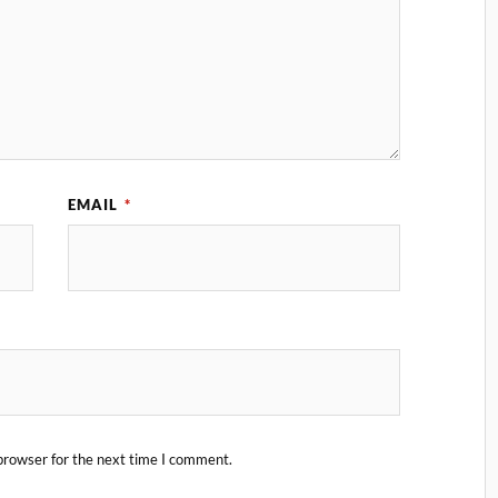
EMAIL
*
browser for the next time I comment.