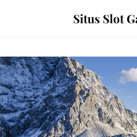
Situs Slot 