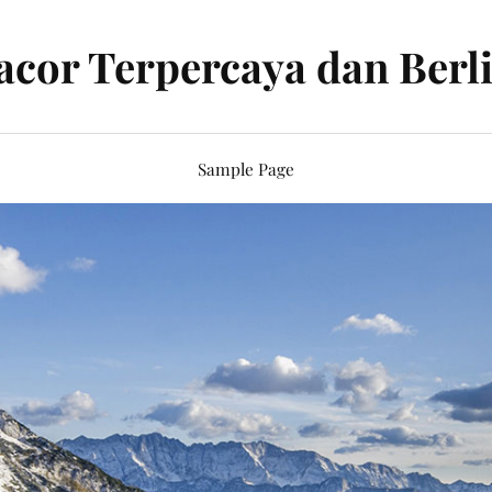
Gacor Terpercaya dan Berl
Sample Page