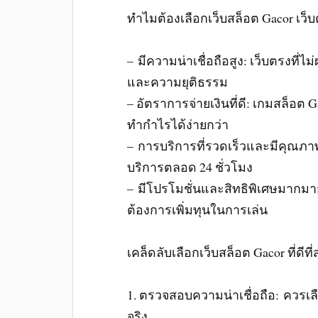
ทำไมต้องเลือกเว็บสล็อต Gacor เว็
– มีความน่าเชื่อถือสูง: เว็บตรงที
และความยุติธรรม
– อัตราการจ่ายเงินที่ดี: เกมสล็อต
ทำกำไรได้ง่ายกว่า
– การบริการที่รวดเร็วและมีคุณภา
บริการตลอด 24 ชั่วโมง
– มีโปรโมชั่นและสิทธิพิเศษมากมาย
ต้องการเพิ่มทุนในการเล่น
เคล็ดลับเลือกเว็บสล็อต Gacor ที่ดีที่
1. ตรวจสอบความน่าเชื่อถือ: ควรเลือก
จริง