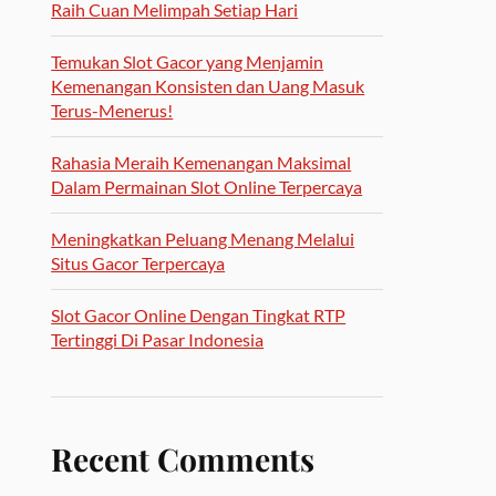
Raih Cuan Melimpah Setiap Hari
Temukan Slot Gacor yang Menjamin
Kemenangan Konsisten dan Uang Masuk
Terus-Menerus!
Rahasia Meraih Kemenangan Maksimal
Dalam Permainan Slot Online Terpercaya
Meningkatkan Peluang Menang Melalui
Situs Gacor Terpercaya
Slot Gacor Online Dengan Tingkat RTP
Tertinggi Di Pasar Indonesia
Recent Comments