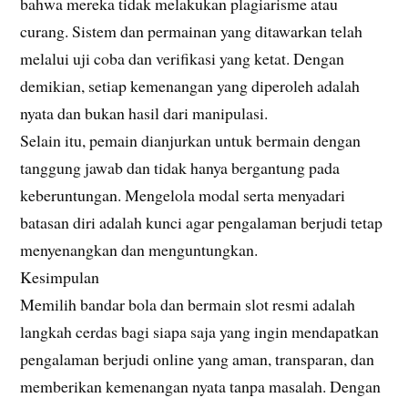
bahwa mereka tidak melakukan plagiarisme atau
curang. Sistem dan permainan yang ditawarkan telah
melalui uji coba dan verifikasi yang ketat. Dengan
demikian, setiap kemenangan yang diperoleh adalah
nyata dan bukan hasil dari manipulasi.
Selain itu, pemain dianjurkan untuk bermain dengan
tanggung jawab dan tidak hanya bergantung pada
keberuntungan. Mengelola modal serta menyadari
batasan diri adalah kunci agar pengalaman berjudi tetap
menyenangkan dan menguntungkan.
Kesimpulan
Memilih bandar bola dan bermain slot resmi adalah
langkah cerdas bagi siapa saja yang ingin mendapatkan
pengalaman berjudi online yang aman, transparan, dan
memberikan kemenangan nyata tanpa masalah. Dengan