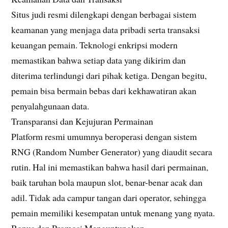
Situs judi resmi dilengkapi dengan berbagai sistem
keamanan yang menjaga data pribadi serta transaksi
keuangan pemain. Teknologi enkripsi modern
memastikan bahwa setiap data yang dikirim dan
diterima terlindungi dari pihak ketiga. Dengan begitu,
pemain bisa bermain bebas dari kekhawatiran akan
penyalahgunaan data.
Transparansi dan Kejujuran Permainan
Platform resmi umumnya beroperasi dengan sistem
RNG (Random Number Generator) yang diaudit secara
rutin. Hal ini memastikan bahwa hasil dari permainan,
baik taruhan bola maupun slot, benar-benar acak dan
adil. Tidak ada campur tangan dari operator, sehingga
pemain memiliki kesempatan untuk menang yang nyata.