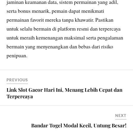
jaminan keamanan data, sistem permainan yang adil,
serta bonus menarik, pemain dapat menikmati
permainan favorit mereka tanpa khawatir. Pastikan
untuk selalu bermain di platform resmi dan terpercaya
untuk meraih kemenangan maksimal serta pengalaman
bermain yang menyenangkan dan bebas dari risiko
penipuan.
PREVIOUS
Link Slot Gacor Hari Ini, Menang Lebih Cepat dan
Terpercaya
NEXT
Bandar Togel Modal Kecil, Untung Besar!