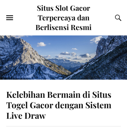
Situs Slot Gacor
Terpercaya dan
Berlisensi Resmi
Kelebihan Bermain di Situs
Togel Gacor dengan Sistem
Live Draw