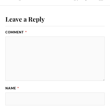
Leave a Reply
COMMENT
*
NAME
*