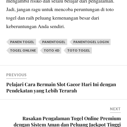
mengambil risiko dan selalu belajar dari pengalaman.
Jadi, jangan ragu untuk mencoba peruntungan di toto
togel dan raih peluang kemenangan besar dari
keberuntungan Anda sendiri.
PANEN TOGEL
PANENTOGEL
PANENTOGEL LOGIN
TOGEL ONLINE
TOTO 4D
TOTO TOGEL
PREVIOUS
Pelajari Cara Bermain Slot Gacor Hari Ini dengan
Pendekatan yang Lebih Terarah
NEXT
Rasakan Pengalaman Togel Online Premium
dengan Sistem Aman dan Peluang Jackpot Tinggi