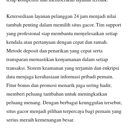
Ketersediaan layanan pelanggan 24 jam menjadi nilai
tambah penting dalam memilih situs gacor. Tim support
yang profesional siap membantu menyelesaikan setiap
kendala atau pertanyaan dengan cepat dan ramah.
Metode deposit dan penarikan yang cepat serta
transparan memastikan kenyamanan dalam setiap
transaksi. Sistem keamanan yang terjamin dan enkripsi
data menjaga kerahasiaan informasi pribadi pemain.
Fitur bonus dan promosi menarik juga sering hadir,
memberi peluang tambahan untuk meningkatkan
peluang menang. Dengan berbagai keunggulan tersebut,
situs gacor menjadi pilihan terpercaya bagi pemain yang
serius meraih kemenangan besar.