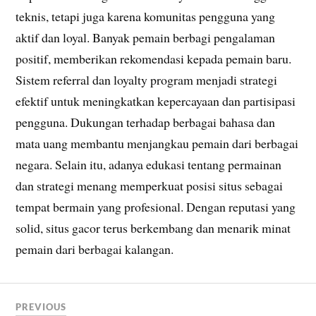
teknis, tetapi juga karena komunitas pengguna yang
aktif dan loyal. Banyak pemain berbagi pengalaman
positif, memberikan rekomendasi kepada pemain baru.
Sistem referral dan loyalty program menjadi strategi
efektif untuk meningkatkan kepercayaan dan partisipasi
pengguna. Dukungan terhadap berbagai bahasa dan
mata uang membantu menjangkau pemain dari berbagai
negara. Selain itu, adanya edukasi tentang permainan
dan strategi menang memperkuat posisi situs sebagai
tempat bermain yang profesional. Dengan reputasi yang
solid, situs gacor terus berkembang dan menarik minat
pemain dari berbagai kalangan.
PREVIOUS