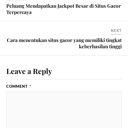
Peluang Mendapatkan Jackpot Besar di Situs Gacor
Terpercaya
NEXT
Cara menentukan situs gacor yang memiliki tingkat
keberhasilan tinggi
Leave a Reply
COMMENT
*