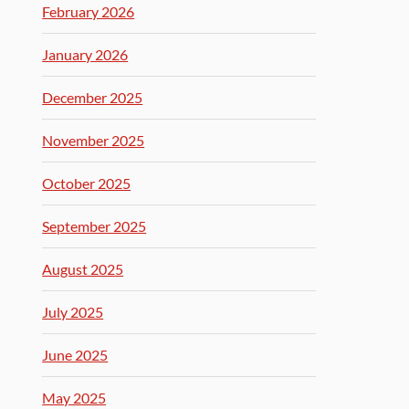
February 2026
January 2026
December 2025
November 2025
October 2025
September 2025
August 2025
July 2025
June 2025
May 2025