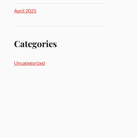
April 2025
Categories
Uncategorized