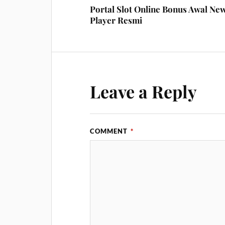
Portal Slot Online Bonus Awal Ne
Player Resmi
Leave a Reply
COMMENT
*