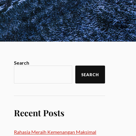
Search
SEARCH
Recent Posts
Rahasia Meraih Kemenangan Maksimal