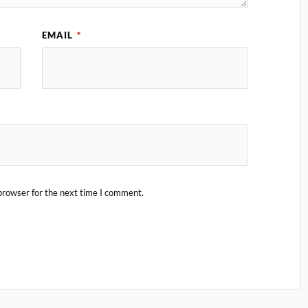
EMAIL
*
browser for the next time I comment.