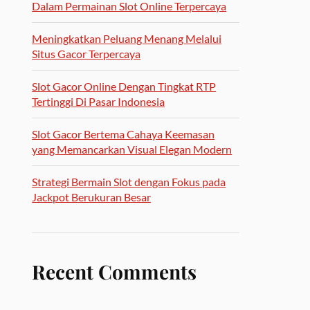
Dalam Permainan Slot Online Terpercaya
Meningkatkan Peluang Menang Melalui
Situs Gacor Terpercaya
Slot Gacor Online Dengan Tingkat RTP
Tertinggi Di Pasar Indonesia
Slot Gacor Bertema Cahaya Keemasan
yang Memancarkan Visual Elegan Modern
Strategi Bermain Slot dengan Fokus pada
Jackpot Berukuran Besar
Recent Comments