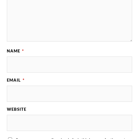
NAME
*
EMAIL
*
WEBSITE