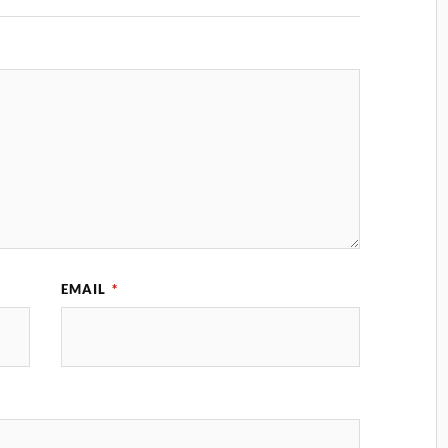
EMAIL
*