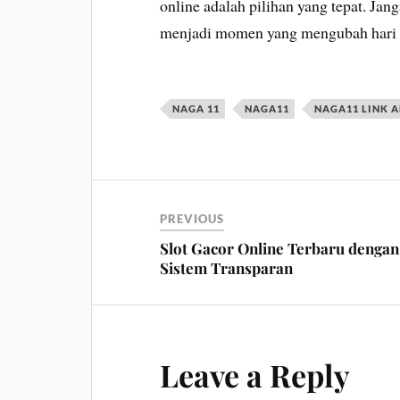
online adalah pilihan yang tepat. Jan
menjadi momen yang mengubah hari
NAGA 11
NAGA11
NAGA11 LINK A
PREVIOUS
Slot Gacor Online Terbaru dengan
Sistem Transparan
Leave a Reply