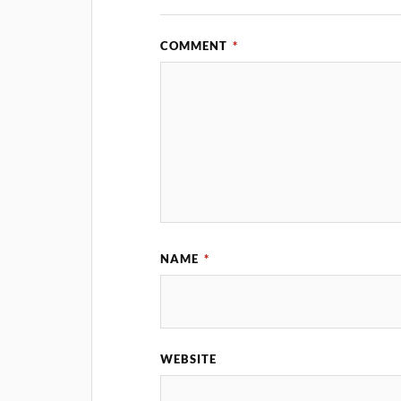
COMMENT
*
NAME
*
WEBSITE