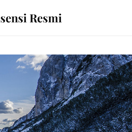
isensi Resmi