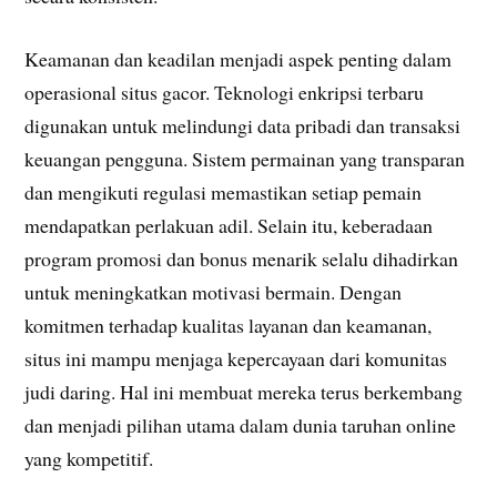
Keamanan dan keadilan menjadi aspek penting dalam
operasional situs gacor. Teknologi enkripsi terbaru
digunakan untuk melindungi data pribadi dan transaksi
keuangan pengguna. Sistem permainan yang transparan
dan mengikuti regulasi memastikan setiap pemain
mendapatkan perlakuan adil. Selain itu, keberadaan
program promosi dan bonus menarik selalu dihadirkan
untuk meningkatkan motivasi bermain. Dengan
komitmen terhadap kualitas layanan dan keamanan,
situs ini mampu menjaga kepercayaan dari komunitas
judi daring. Hal ini membuat mereka terus berkembang
dan menjadi pilihan utama dalam dunia taruhan online
yang kompetitif.