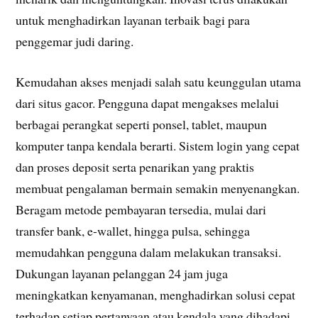
untuk menghadirkan layanan terbaik bagi para
penggemar judi daring.
Kemudahan akses menjadi salah satu keunggulan utama
dari situs gacor. Pengguna dapat mengakses melalui
berbagai perangkat seperti ponsel, tablet, maupun
komputer tanpa kendala berarti. Sistem login yang cepat
dan proses deposit serta penarikan yang praktis
membuat pengalaman bermain semakin menyenangkan.
Beragam metode pembayaran tersedia, mulai dari
transfer bank, e-wallet, hingga pulsa, sehingga
memudahkan pengguna dalam melakukan transaksi.
Dukungan layanan pelanggan 24 jam juga
meningkatkan kenyamanan, menghadirkan solusi cepat
terhadap setiap pertanyaan atau kendala yang dihadapi.