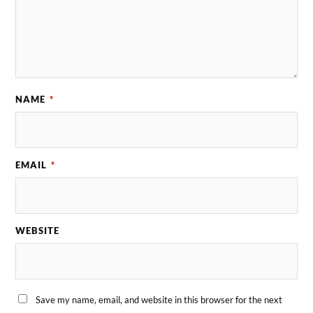
NAME
*
EMAIL
*
WEBSITE
Save my name, email, and website in this browser for the next