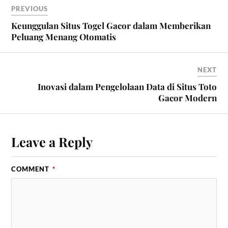
PREVIOUS
Keunggulan Situs Togel Gacor dalam Memberikan
Peluang Menang Otomatis
NEXT
Inovasi dalam Pengelolaan Data di Situs Toto
Gacor Modern
Leave a Reply
COMMENT
*