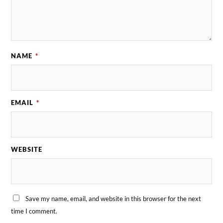
NAME
*
EMAIL
*
WEBSITE
Save my name, email, and website in this browser for the next
time I comment.