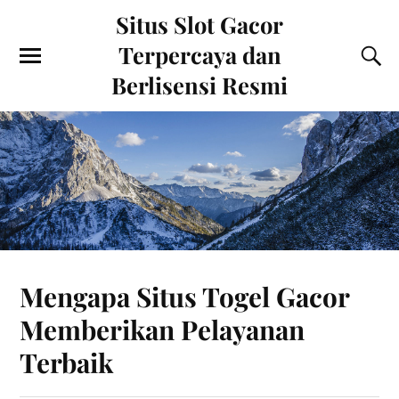
Situs Slot Gacor
Terpercaya dan
Berlisensi Resmi
Mengapa Situs Togel Gacor
Memberikan Pelayanan
Terbaik