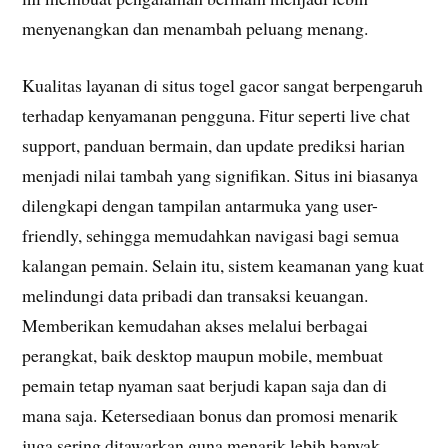
menyenangkan dan menambah peluang menang.
Kualitas layanan di situs togel gacor sangat berpengaruh
terhadap kenyamanan pengguna. Fitur seperti live chat
support, panduan bermain, dan update prediksi harian
menjadi nilai tambah yang signifikan. Situs ini biasanya
dilengkapi dengan tampilan antarmuka yang user-
friendly, sehingga memudahkan navigasi bagi semua
kalangan pemain. Selain itu, sistem keamanan yang kuat
melindungi data pribadi dan transaksi keuangan.
Memberikan kemudahan akses melalui berbagai
perangkat, baik desktop maupun mobile, membuat
pemain tetap nyaman saat berjudi kapan saja dan di
mana saja. Ketersediaan bonus dan promosi menarik
juga sering ditawarkan guna menarik lebih banyak