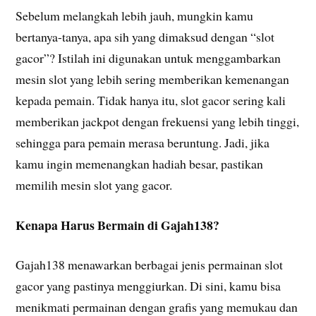
Sebelum melangkah lebih jauh, mungkin kamu
bertanya-tanya, apa sih yang dimaksud dengan “slot
gacor”? Istilah ini digunakan untuk menggambarkan
mesin slot yang lebih sering memberikan kemenangan
kepada pemain. Tidak hanya itu, slot gacor sering kali
memberikan jackpot dengan frekuensi yang lebih tinggi,
sehingga para pemain merasa beruntung. Jadi, jika
kamu ingin memenangkan hadiah besar, pastikan
memilih mesin slot yang gacor.
Kenapa Harus Bermain di Gajah138?
Gajah138 menawarkan berbagai jenis permainan slot
gacor yang pastinya menggiurkan. Di sini, kamu bisa
menikmati permainan dengan grafis yang memukau dan