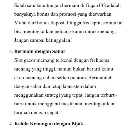
Salah satu keuntungan bermain di Gajah138 adalah
banyaknya bonus dan promosi yang ditawarkan.
Mulai dari bonus deposit hingga free spin, semua ini
bisa meningkatkan peluang kamu untuk menang.
Jangan sampai ketinggalan!
Bermain dengan Sabar
Slot gacor memang terkenal dengan frekuensi
menang yang tinggi, namun bukan berarti kamu
akan menang dalam setiap putaran. Bermainlah
dengan sabar dan tetap konsisten dalam
menggunakan strategi yang tepat. Jangan terburu-
buru untuk mengganti mesin atau meningkatkan
taruhan dengan cepat.
Kelola Keuangan dengan Bijak