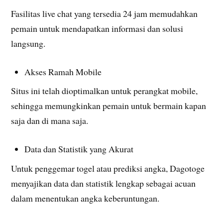
Fasilitas live chat yang tersedia 24 jam memudahkan
pemain untuk mendapatkan informasi dan solusi
langsung.
Akses Ramah Mobile
Situs ini telah dioptimalkan untuk perangkat mobile,
sehingga memungkinkan pemain untuk bermain kapan
saja dan di mana saja.
Data dan Statistik yang Akurat
Untuk penggemar togel atau prediksi angka, Dagotoge
menyajikan data dan statistik lengkap sebagai acuan
dalam menentukan angka keberuntungan.