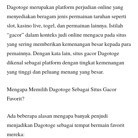
Dagotoge merupakan platform perjudian online yang
menyediakan beragam jenis permainan taruhan seperti
slot, kasino live, togel, dan permainan lainnya. Istilah
“gacor” dalam konteks judi online mengacu pada situs
yang sering memberikan kemenangan besar kepada para
pemainnya. Dengan kata lain, situs gacor Dagotoge
dikenal sebagai platform dengan tingkat kemenangan
yang tinggi dan peluang menang yang besar.
Mengapa Memilih Dagotoge Sebagai Situs Gacor
Favorit?
Ada beberapa alasan mengapa banyak penjudi
menjadikan Dagotoge sebagai tempat bermain favorit
mereka: