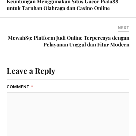
Keuntungan Menggunakan Situs Gacor Piala88
untuk Taruhan Olahraga dan Casino Online
NEXT
Mewah89: Platform Judi Online Terpercaya dengan
Pelayanan Unggul dan Fitur Modern
Leave a Reply
COMMENT
*