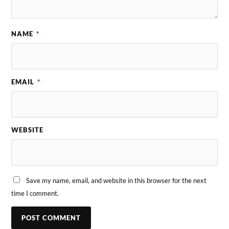
NAME
*
EMAIL
*
WEBSITE
Save my name, email, and website in this browser for the next
time I comment.