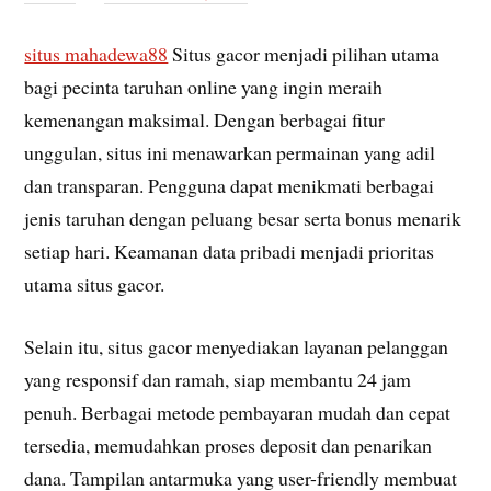
situs mahadewa88
Situs gacor menjadi pilihan utama
bagi pecinta taruhan online yang ingin meraih
kemenangan maksimal. Dengan berbagai fitur
unggulan, situs ini menawarkan permainan yang adil
dan transparan. Pengguna dapat menikmati berbagai
jenis taruhan dengan peluang besar serta bonus menarik
setiap hari. Keamanan data pribadi menjadi prioritas
utama situs gacor.
Selain itu, situs gacor menyediakan layanan pelanggan
yang responsif dan ramah, siap membantu 24 jam
penuh. Berbagai metode pembayaran mudah dan cepat
tersedia, memudahkan proses deposit dan penarikan
dana. Tampilan antarmuka yang user-friendly membuat