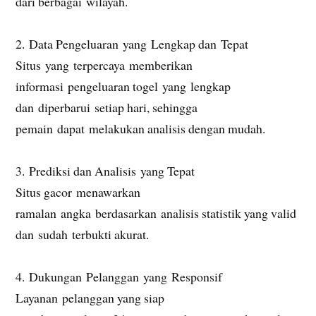
dari berbagai wilayah.
2. Data Pengeluaran yang Lengkap dan Tepat
Situs yang terpercaya memberikan
informasi pengeluaran togel yang lengkap
dan diperbarui setiap hari, sehingga
pemain dapat melakukan analisis dengan mudah.
3. Prediksi dan Analisis yang Tepat
Situs gacor menawarkan
ramalan angka berdasarkan analisis statistik yang valid
dan sudah terbukti akurat.
4. Dukungan Pelanggan yang Responsif
Layanan pelanggan yang siap