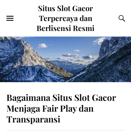
Situs Slot Gacor
Terpercaya dan
Berlisensi Resmi
Bagaimana Situs Slot Gacor
Menjaga Fair Play dan
Transparansi