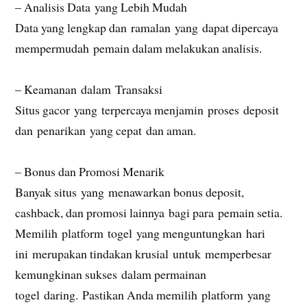
– Analisis Data yang Lebih Mudah
Data yang lengkap dan ramalan yang dapat dipercaya
mempermudah pemain dalam melakukan analisis.
– Keamanan dalam Transaksi
Situs gacor yang terpercaya menjamin proses deposit
dan penarikan yang cepat dan aman.
– Bonus dan Promosi Menarik
Banyak situs yang menawarkan bonus deposit,
cashback, dan promosi lainnya bagi para pemain setia.
Memilih platform togel yang menguntungkan hari
ini merupakan tindakan krusial untuk memperbesar
kemungkinan sukses dalam permainan
togel daring. Pastikan Anda memilih platform yang