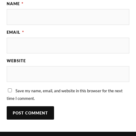
NAME
*
EMAIL
*
WEBSITE
Save my name, email, and website in this browser for the next
time I comment.