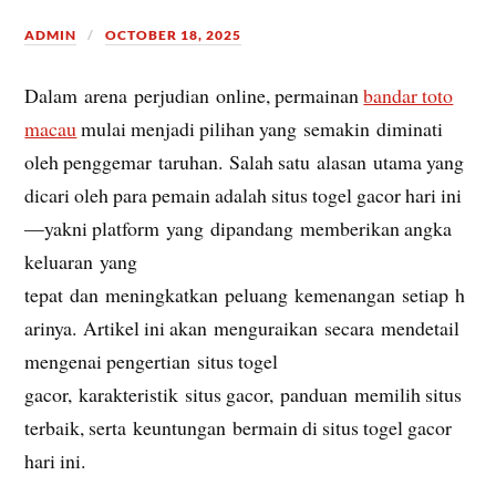
ADMIN
OCTOBER 18, 2025
Dalam arena perjudian online, permainan
bandar toto
macau
mulai menjadi pilihan yang semakin diminati
oleh penggemar taruhan. Salah satu alasan utama yang
dicari oleh para pemain adalah situs togel gacor hari ini
—yakni platform yang dipandang memberikan angka
keluaran yang
tepat dan meningkatkan peluang kemenangan setiap h
arinya. Artikel ini akan menguraikan secara mendetail
mengenai pengertian situs togel
gacor, karakteristik situs gacor, panduan memilih situs
terbaik, serta keuntungan bermain di situs togel gacor
hari ini.